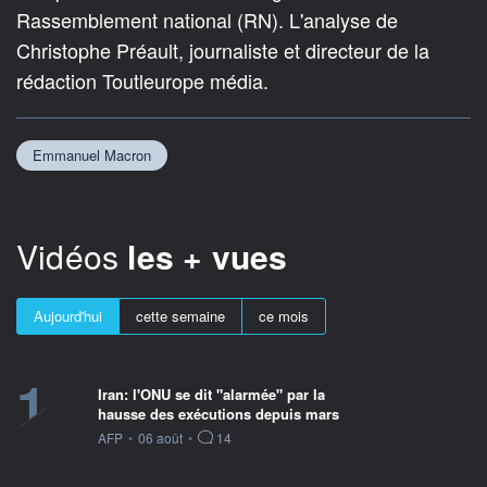
Rassemblement national (RN). L'analyse de
Christophe Préault, journaliste et directeur de la
rédaction Toutleurope média.
Emmanuel Macron
Vidéos
les + vues
Aujourd'hui
cette semaine
ce mois
1
Iran: l'ONU se dit "alarmée" par la
hausse des exécutions depuis mars
information fournie par
AFP
•
06 août
•
14