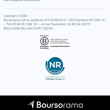
Copyright © 2026
Boursorama, SA au capital de 53 576 889,20 € – RCS Nanterre 351 058 151
– TVA FR 69 351 058 151 – 44 rue Traversière, CS 80134, 92772
BOULOGNE BILLANCOURT CEDEX