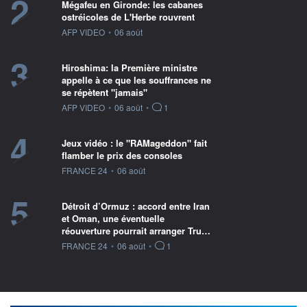
2
Mégafeu en Gironde: les cabanes
ostréicoles de L'Herbe rouvrent
information fournie par
AFP VIDEO
•
06 août
3
Hiroshima: la Première ministre
appelle à ce que les souffrances ne
se répètent "jamais"
information fournie par
AFP VIDEO
•
06 août
•
1
4
Jeux vidéo : le "RAMageddon" fait
flamber le prix des consoles
information fournie par
FRANCE 24
•
06 août
5
Détroit d’Ormuz : accord entre Iran
et Oman, une éventuelle
réouverture pourrait arranger Tru…
information fournie par
FRANCE 24
•
06 août
•
1