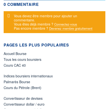
0 COMMENTAIRE
Message d'alerte
Vous devez être membre pour ajouter un
commentaire.
Vous êtes déjà membre ?
Connectez-vous
Pas encore membre ?
Devenez membre gratuitement
PAGES LES PLUS POPULAIRES
Accueil Bourse
Tous les cours boursiers
Cours CAC 40
Indices boursiers internationaux
Palmarès Bourse
Cours du Pétrole (Brent)
Convertisseur de devises
Convertisseur dollar / euro