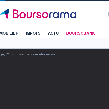
MOBILIER
IMPÔTS
ACTU
BOURSOBANK
age, 70 pourraient encore être en vie