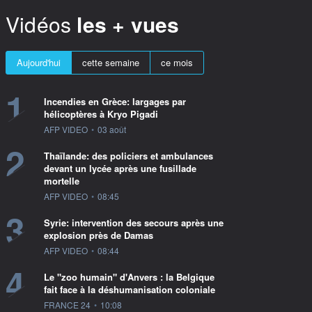
Vidéos
les + vues
Aujourd'hui
cette semaine
ce mois
1
Incendies en Grèce: largages par
hélicoptères à Kryo Pigadi
information fournie par
AFP VIDEO
•
03 août
2
Thaïlande: des policiers et ambulances
devant un lycée après une fusillade
mortelle
information fournie par
AFP VIDEO
•
08:45
3
Syrie: intervention des secours après une
explosion près de Damas
information fournie par
AFP VIDEO
•
08:44
4
Le "zoo humain" d'Anvers : la Belgique
fait face à la déshumanisation coloniale
information fournie par
FRANCE 24
•
10:08