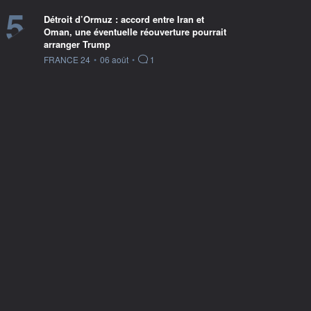
5
Détroit d’Ormuz : accord entre Iran et
Oman, une éventuelle réouverture pourrait
arranger Trump
information fournie par
FRANCE 24
•
06 août
•
1