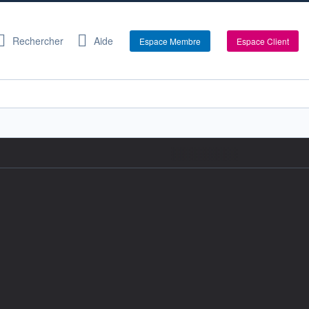
Rechercher
Aide
Espace Membre
Espace Client