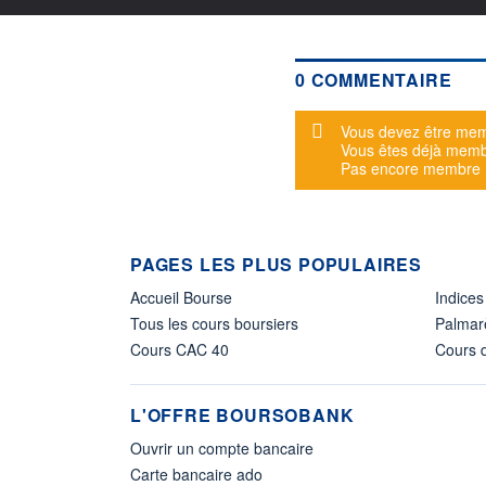
0 COMMENTAIRE
Message d'alerte
Vous devez être mem
Vous êtes déjà mem
Pas encore membre
PAGES LES PLUS POPULAIRES
Accueil Bourse
Indices
Tous les cours boursiers
Palmar
Cours CAC 40
Cours d
L'OFFRE BOURSOBANK
Ouvrir un compte bancaire
Carte bancaire ado