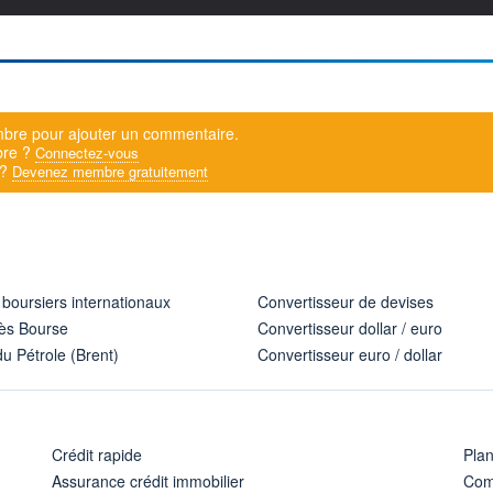
bre pour ajouter un commentaire.
bre ?
Connectez-vous
 ?
Devenez membre gratuitement
 boursiers internationaux
Convertisseur de devises
ès Bourse
Convertisseur dollar / euro
u Pétrole (Brent)
Convertisseur euro / dollar
Crédit rapide
Pla
Assurance crédit immobilier
Com