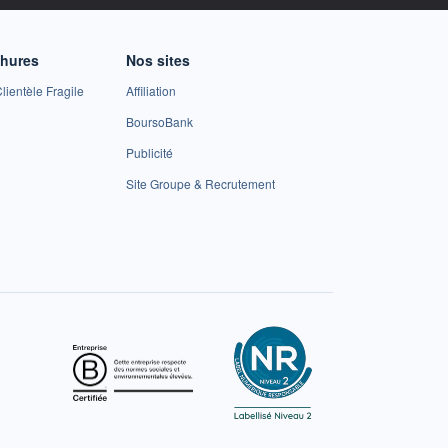
chures
Nos sites
lientèle Fragile
Affiliation
BoursoBank
Publicité
Site Groupe & Recrutement