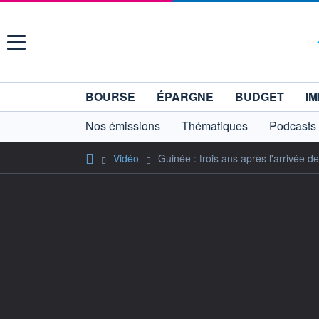
Menu
BOURSE
ÉPARGNE
BUDGET
IM
Nos émissions
Thématiques
Podcasts
Vidéo
Guinée : trois ans après l'arrivée