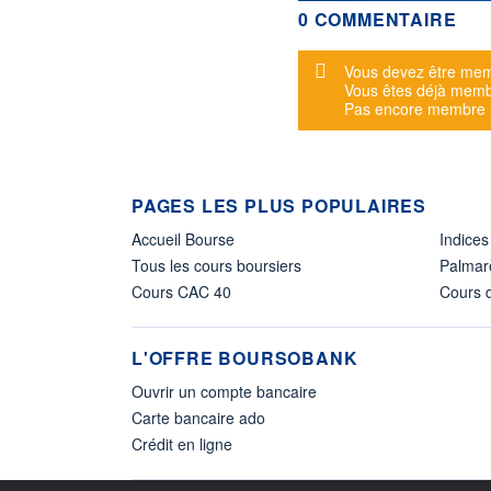
0 COMMENTAIRE
Message d'alerte
Vous devez être mem
Vous êtes déjà mem
Pas encore membre
PAGES LES PLUS POPULAIRES
Accueil Bourse
Indices
Tous les cours boursiers
Palmar
Cours CAC 40
Cours d
L'OFFRE BOURSOBANK
Ouvrir un compte bancaire
Carte bancaire ado
Crédit en ligne