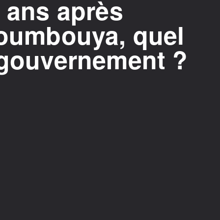
s ans après
Doumbouya, quel
e gouvernement ?