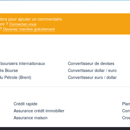
bre pour ajouter un commentaire.
bre ?
Connectez-vous
 ?
Devenez membre gratuitement
 boursiers internationaux
Convertisseur de devises
ès Bourse
Convertisseur dollar / euro
u Pétrole (Brent)
Convertisseur euro / dollar
Crédit rapide
Pla
Assurance crédit immobilier
Com
Assurance maison
Cro