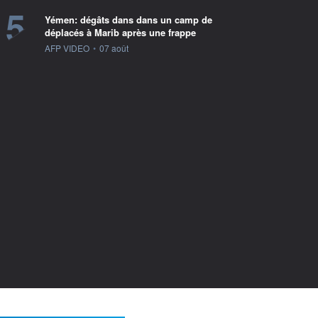
5
Yémen: dégâts dans dans un camp de
déplacés à Marib après une frappe
information fournie par
AFP VIDEO
•
07 août