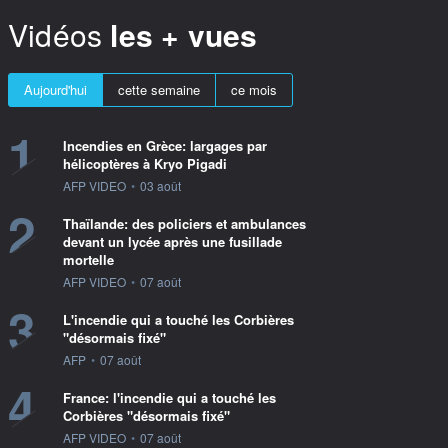
Vidéos
les + vues
Aujourd'hui
cette semaine
ce mois
1
Incendies en Grèce: largages par
hélicoptères à Kryo Pigadi
information fournie par
AFP VIDEO
•
03 août
2
Thaïlande: des policiers et ambulances
devant un lycée après une fusillade
mortelle
information fournie par
AFP VIDEO
•
07 août
3
L'incendie qui a touché les Corbières
"désormais fixé"
information fournie par
AFP
•
07 août
4
France: l'incendie qui a touché les
Corbières "désormais fixé"
information fournie par
AFP VIDEO
•
07 août