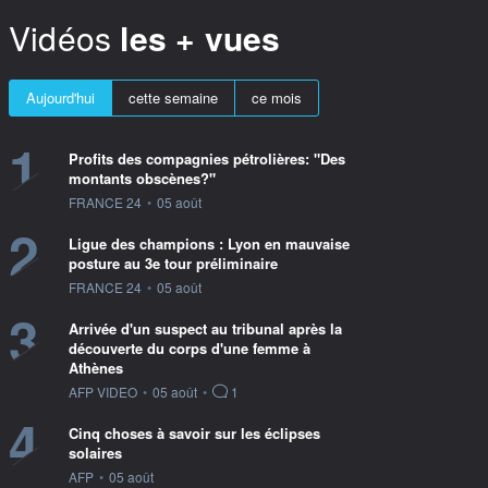
Vidéos
les + vues
Aujourd'hui
cette semaine
ce mois
1
Profits des compagnies pétrolières: "Des
montants obscènes?"
information fournie par
FRANCE 24
•
05 août
2
Ligue des champions : Lyon en mauvaise
posture au 3e tour préliminaire
information fournie par
FRANCE 24
•
05 août
3
Arrivée d'un suspect au tribunal après la
découverte du corps d'une femme à
Athènes
information fournie par
AFP VIDEO
•
05 août
•
1
4
Cinq choses à savoir sur les éclipses
solaires
information fournie par
AFP
•
05 août