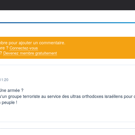
bre pour ajouter un commentaire.
bre ?
Connectez-vous
 ?
Devenez membre gratuitement
11:20
 Une armée ?
u'un groupe terroriste au service des ultras orthodoxes israéliens pour c
 peuple !