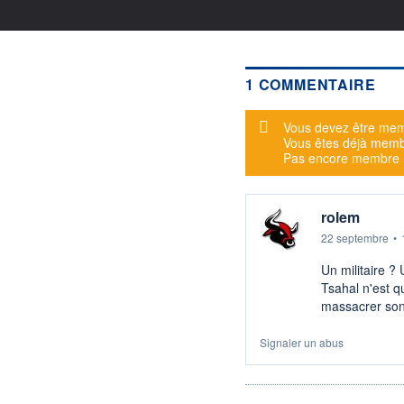
1 COMMENTAIRE
Message d'alerte
Vous devez être mem
Vous êtes déjà mem
Pas encore membre
rolem
22 septembre
•
Un militaire ?
Tsahal n'est q
massacrer son
Signaler un abus