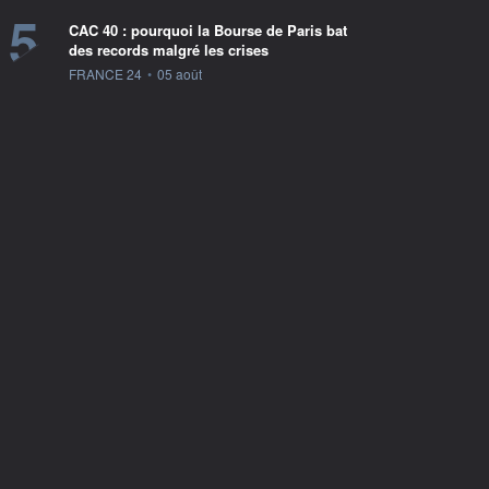
5
CAC 40 : pourquoi la Bourse de Paris bat
des records malgré les crises
information fournie par
FRANCE 24
•
05 août