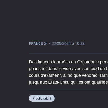
information fournie par
•
22/09/2024 à 10:28
FRANCE 24
Des images tournées en Cisjordanie pendan
poussant dans le vide avec son pied un 
cours d'examen", a indiqué vendredi l'ar
jusqu'aux Etats-Unis, qui les ont qualifié
Proche orient