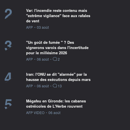
2
Var: l'incendie reste contenu mais
"extrême vigilance" face aux rafales
de vent
information fournie par
AFP
•
03 août
3
"Un goût de fumée " ? Des
vignerons varois dans l'incertitude
pour le millésime 2026
information fournie par
AFP
•
06 août
•
2
4
Iran: l'ONU se dit "alarmée" par la
hausse des exécutions depuis mars
information fournie par
AFP
•
06 août
•
13
5
Mégafeu en Gironde: les cabanes
ostréicoles de L'Herbe rouvrent
information fournie par
AFP VIDEO
•
06 août