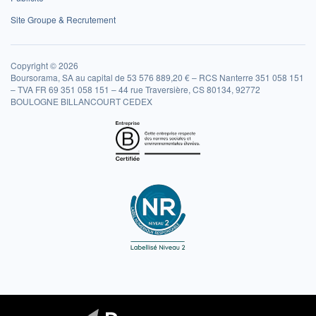
Site Groupe & Recrutement
Copyright © 2026
Boursorama, SA au capital de 53 576 889,20 € – RCS Nanterre 351 058 151
– TVA FR 69 351 058 151 – 44 rue Traversière, CS 80134, 92772
BOULOGNE BILLANCOURT CEDEX