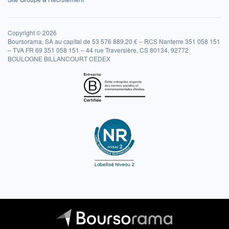
Copyright © 2026
Boursorama, SA au capital de 53 576 889,20 € – RCS Nanterre 351 058 151
– TVA FR 69 351 058 151 – 44 rue Traversière, CS 80134, 92772
BOULOGNE BILLANCOURT CEDEX