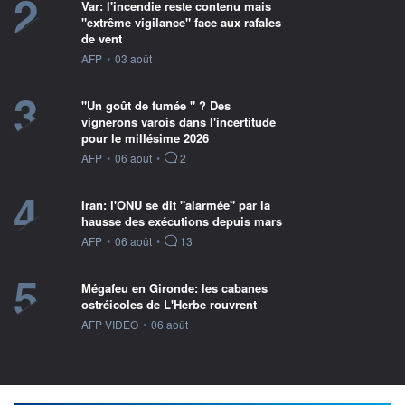
2
Var: l'incendie reste contenu mais
"extrême vigilance" face aux rafales
de vent
information fournie par
AFP
•
03 août
3
"Un goût de fumée " ? Des
vignerons varois dans l'incertitude
pour le millésime 2026
information fournie par
AFP
•
06 août
•
2
4
Iran: l'ONU se dit "alarmée" par la
hausse des exécutions depuis mars
information fournie par
AFP
•
06 août
•
13
5
Mégafeu en Gironde: les cabanes
ostréicoles de L'Herbe rouvrent
information fournie par
AFP VIDEO
•
06 août