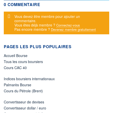
0 COMMENTAIRE
Message d'alerte
Vous devez être membre pour ajouter un
commentaire.
Vous êtes déjà membre ?
Connectez-vous
Pas encore membre ?
Devenez membre gratuitement
PAGES LES PLUS POPULAIRES
Accueil Bourse
Tous les cours boursiers
Cours CAC 40
Indices boursiers internationaux
Palmarès Bourse
Cours du Pétrole (Brent)
Convertisseur de devises
Convertisseur dollar / euro