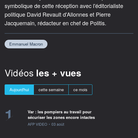
symbolique de cette réception avec l'éditorialiste
politique David Revault d'Allonnes et Pierre
Jacquemain, rédacteur en chef de Politis.
Emmanuel Macron
Vidéos
les + vues
Aujourd'hui
cette semaine
ce mois
1
Var : les pompiers au travail pour
sécuriser les zones encore intactes
information fournie par
AFP VIDEO
•
03 août