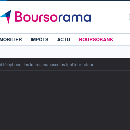
MOBILIER
IMPÔTS
ACTU
BOURSOBANK
i téléphone, les lettres manuscrites font leur retour