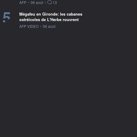
information fournie par
AFP
•
06 août
•
13
5
Mégafeu en Gironde: les cabanes
ostréicoles de L'Herbe rouvrent
information fournie par
AFP VIDEO
•
06 août