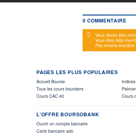
0 COMMENTAIRE
Message d'alerte
Vous devez être mem
Vous êtes déjà mem
Pas encore membre
PAGES LES PLUS POPULAIRES
Accueil Bourse
Indices
Tous les cours boursiers
Palmar
Cours CAC 40
Cours d
L'OFFRE BOURSOBANK
Ouvrir un compte bancaire
Carte bancaire ado