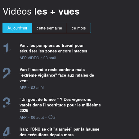
Vidéos
les + vues
Aujourd'hui
cette semaine
ce mois
1
Var : les pompiers au travail pour
sécuriser les zones encore intactes
information fournie par
AFP VIDEO
•
03 août
2
Var: l'incendie reste contenu mais
"extrême vigilance" face aux rafales de
vent
information fournie par
AFP
•
03 août
3
"Un goût de fumée " ? Des vignerons
varois dans l'incertitude pour le millésime
2026
information fournie par
AFP
•
06 août
•
2
4
Iran: l'ONU se dit "alarmée" par la hausse
des exécutions depuis mars