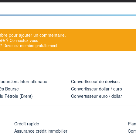
bre pour ajouter un commentaire.
bre ?
Connectez-vous
 ?
Devenez membre gratuitement
 boursiers internationaux
Convertisseur de devises
ès Bourse
Convertisseur dollar / euro
u Pétrole (Brent)
Convertisseur euro / dollar
Crédit rapide
Pla
Assurance crédit immobilier
Com