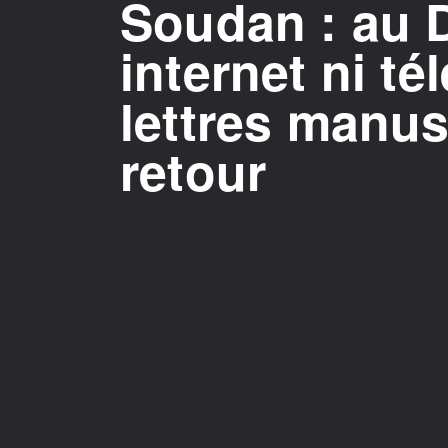
Soudan : au D
internet ni té
lettres manus
retour