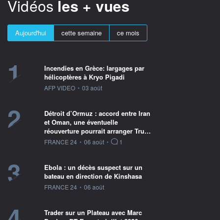
Vidéos
les + vues
Aujourd'hui
cette semaine
ce mois
1
Incendies en Grèce: largages par
hélicoptères à Kryo Pigadi
information fournie par
AFP VIDEO
•
03 août
2
Détroit d’Ormuz : accord entre Iran
et Oman, une éventuelle
réouverture pourrait arranger Tru…
information fournie par
FRANCE 24
•
06 août
•
1
3
Ebola : un décès suspect sur un
bateau en direction de Kinshasa
information fournie par
FRANCE 24
•
06 août
4
Trader sur un Plateau avec Marc