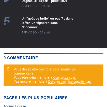
Dagher, DT Expert - juillet 2026
information fournie par
SG BOURSE
•
03 juil.
5
Un "goût de brûlé" ou pas ? : dans
le Var, un vigneron dans
"l'inconnu"
information fournie par
AFP VIDEO
•
06 août
0 COMMENTAIRE
Message d'alerte
Vous devez être membre pour ajouter un
commentaire.
Vous êtes déjà membre ?
Connectez-vous
Pas encore membre ?
Devenez membre gratuitement
PAGES LES PLUS POPULAIRES
Accueil Bourse