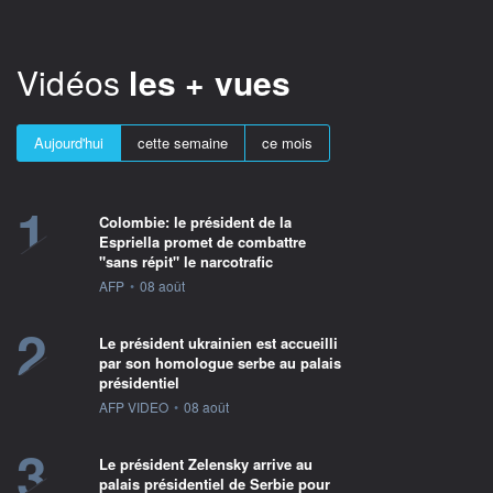
Vidéos
les + vues
Aujourd'hui
cette semaine
ce mois
1
Colombie: le président de la
Espriella promet de combattre
"sans répit" le narcotrafic
information fournie par
AFP
•
08 août
2
Le président ukrainien est accueilli
par son homologue serbe au palais
présidentiel
information fournie par
AFP VIDEO
•
08 août
3
Le président Zelensky arrive au
palais présidentiel de Serbie pour