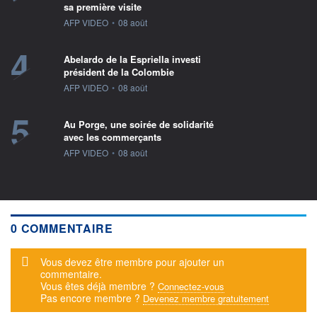
sa première visite
information fournie par
AFP VIDEO
•
08 août
4
Abelardo de la Espriella investi
président de la Colombie
information fournie par
AFP VIDEO
•
08 août
5
Au Porge, une soirée de solidarité
avec les commerçants
information fournie par
AFP VIDEO
•
08 août
0 COMMENTAIRE
Message d'alerte
Vous devez être membre pour ajouter un
commentaire.
Vous êtes déjà membre ?
Connectez-vous
Pas encore membre ?
Devenez membre gratuitement