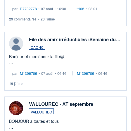
par
R7732778
•
07 août
•
16:30
titi08
•
23:01
29
commentaires
•
23
j'aime
File des amix irréductibles :Semaine du…
CAC 40
Bonjour et merci pour la file😉​​,
Le Cac continue sur sa dynamique pour s'offrir un nouveau
par
M1306706
•
07 août
•
06:46
M1306706
•
06:46
plus haut historique en séance toujours soutenu par l'espoir
d'une solut
19
j'aime
VALLOUREC - AT septembre
VALLOUREC
BONJOUR a toutes et tous