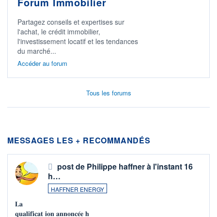
Forum Immobilier
Partagez conseils et expertises sur
l'achat, le crédit immobilier,
l'investissement locatif et les tendances
du marché...
Accéder au forum
Tous les forums
MESSAGES LES + RECOMMANDÉS
post de Philippe haffner à l'instant 16
h…
HAFFNER ENERGY
𝐋𝐚
𝐪𝐮𝐚𝐥𝐢𝐟𝐢𝐜𝐚𝐭 𝐢𝐨𝐧 𝐚𝐧𝐧𝐨𝐧𝐜𝐞́𝐞 𝐡