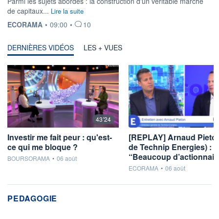
Parmi les sujets abordés : la construction d'un véritable marché
de capitaux...
Lire la suite
INFORMATION FOURNIE PAR
ECORAMA
•
09:00
•
10
DERNIÈRES VIDÉOS
LES + VUES
43'24
Investir me fait peur : qu'est-
[REPLAY] Arnaud Pieto
ce qui me bloque ?
de Technip Energies) :
“Beaucoup d’actionnai
information fournie par
BOURSORAMA
•
06 août
information fournie par
ECORAMA
•
06 août
PEDAGOGIE