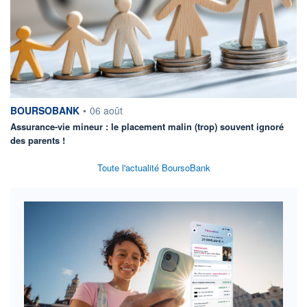
information fournie par
BOURSOBANK
•
06 août
Assurance-vie mineur : le placement malin (trop) souvent ignoré
des parents !
Toute l'actualité BoursoBank