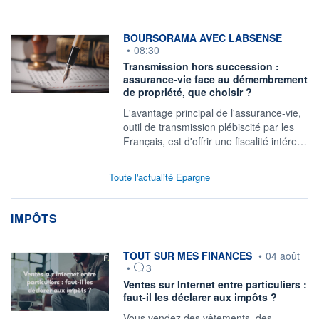
information fournie par
BOURSORAMA AVEC LABSENSE
•
08:30
Transmission hors succession :
assurance-vie face au démembrement
de propriété, que choisir ?
L'avantage principal de l'assurance-vie,
outil de transmission plébiscité par les
Français, est d'offrir une fiscalité intére…
Toute l'actualité Epargne
IMPÔTS
information fournie par
TOUT SUR MES FINANCES
•
04 août
•
3
Ventes sur Internet entre particuliers :
faut-il les déclarer aux impôts ?
Vous vendez des vêtements, des