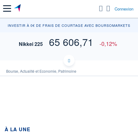
Menu
Connexion
INV
INVESTIR À 0€ DE FRAIS DE COURTAGE AVEC BOURSOMARKETS
65 606,71
-0,12%
Nikkei 225
66 500
Bourse, Actualité et Economie, Patrimoine
66 000
65 500
65 000
64 500
À LA UNE
04h10
06h20