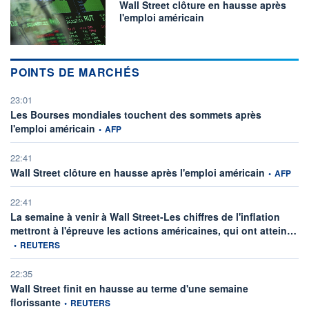
Wall Street clôture en hausse après
l'emploi américain
POINTS DE MARCHÉS
23:01
Les Bourses mondiales touchent des sommets après
information fournie par
l'emploi américain
•
AFP
22:41
information 
Wall Street clôture en hausse après l'emploi américain
•
AFP
22:41
La semaine à venir à Wall Street-Les chiffres de l'inflation
inf
mettront à l'épreuve les actions américaines, qui ont attein…
•
REUTERS
22:35
Wall Street finit en hausse au terme d'une semaine
information fournie par
florissante
•
REUTERS