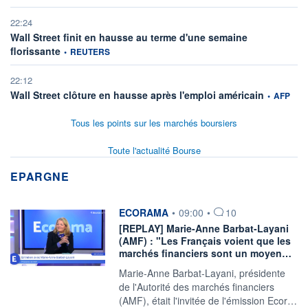
22:24
Wall Street finit en hausse au terme d'une semaine
information fournie par
florissante
•
REUTERS
22:12
information 
Wall Street clôture en hausse après l'emploi américain
•
AFP
Tous les points sur les marchés boursiers
Toute l'actualité Bourse
EPARGNE
information fournie par
ECORAMA
•
09:00
•
10
[REPLAY] Marie-Anne Barbat-Layani
(AMF) : "Les Français voient que les
marchés financiers sont un moyen…
Marie-Anne Barbat-Layani, présidente
de l'Autorité des marchés financiers
(AMF), était l'invitée de l'émission Ecor…