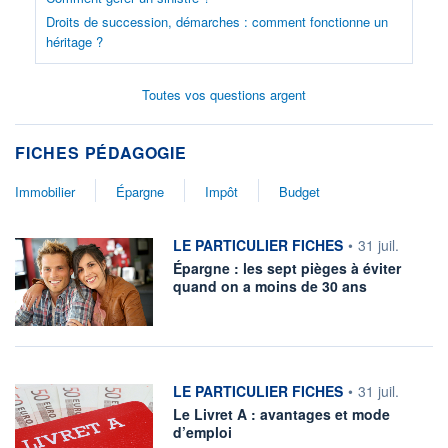
Droits de succession, démarches : comment fonctionne un
héritage ?
Toutes vos questions argent
FICHES PÉDAGOGIE
Immobilier
Épargne
Impôt
Budget
information fournie par
LE PARTICULIER FICHES
•
31 juil.
Épargne : les sept pièges à éviter
quand on a moins de 30 ans
information fournie par
LE PARTICULIER FICHES
•
31 juil.
Le Livret A : avantages et mode
d’emploi