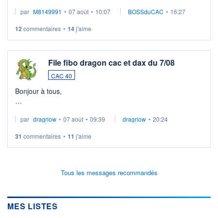
Le décrochage récent sur Vallourec est entièrement lié au
par
M8149991
•
07 août
•
10:07
BOSSduCAC
•
16:27
détachement du dividende et aux arbitrages
post‑BSA/Arcelor. Rien à vo
12
commentaires
•
14
j'aime
File fibo dragon cac et dax du 7/08
CAC 40
Bonjour à tous,
MAJ. Fibo dragon CAC JOUR du 7/08.
par
dragriow
•
07 août
•
09:39
dragriow
•
20:24
Range de départ (PH1J - PB1J = 37pts.
PH CAC 8724 < PH1J.
31
commentaires
•
11
j'aime
(PH1J 8726) (PH2J 8732) (PH3J 8744) (PH4J 8752) (PH5J
8765).
Seuil
Tous les messages recommandés
MES LISTES