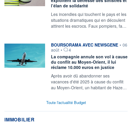
exploitent la détresse des sinistrés et
l’élan de solidarité
Les incendies qui touchent le pays et les
situations dramatiques qui en découlent
attirent les escrocs. Faux pompiers, fa…
information fournie par
BOURSORAMA AVEC NEWSGENE
•
06
août
•
4
La compagnie annule son vol à cause
du conflit au Moyen-Orient, il lui
réclame 10.000 euros en justice
Après avoir dû abandonner ses
vacances d'été 2025 à cause du conflit
au Moyen-Orient, un habitant de Haze…
Toute l'actualité Budget
IMMOBILIER