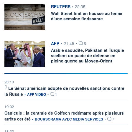
information fournie par
REUTERS
•
22:35
PALMARÈS
Wall Street finit en hausse au terme
France
d'une semaine florissante
Dividendes
Secteurs
PER
information fournie par
AFP
•
21:45
•
6
Arabie saoudite, Pakistan et Turquie
scellent un pacte de défense en
pleine guerre au Moyen-Orient
20:10
Le Sénat américain adopte de nouvelles sanctions contre
information fournie par
la Russie
•
AFP VIDEO
•
1
19:02
Canicule : la centrale de Golfech redémarre après plusieurs
information fournie par
arrêts cet été
•
BOURSORAMA AVEC MEDIA SERVICES
•
7
18:33