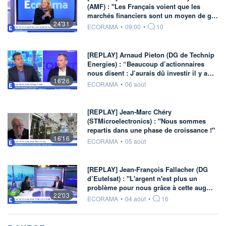
(AMF) : "Les Français voient que les
marchés financiers sont un moyen de g…
24'31
information fournie par
ECORAMA
•
09:00
•
10
[REPLAY] Arnaud Pieton (DG de Technip
Energies) : “Beaucoup d’actionnaires
nous disent : J’aurais dû investir il y a…
16'26
information fournie par
ECORAMA
•
06 août
[REPLAY] Jean-Marc Chéry
(STMicroelectronics) : "Nous sommes
repartis dans une phase de croissance !"
16'16
information fournie par
ECORAMA
•
05 août
[REPLAY] Jean-François Fallacher (DG
d’Eutelsat) : "L'argent n'est plus un
problème pour nous grâce à cette aug…
22'03
information fournie par
ECORAMA
•
04 août
•
16