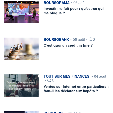
information fournie par
BOURSORAMA
•
06 août
Investir me fait peur : qu'est-ce qui
me bloque ?
information fournie par
BOURSOBANK
•
05 août
•
2
C’est quoi un crédit in fine ?
information fournie par
TOUT SUR MES FINANCES
•
04 août
•
3
Ventes sur Internet entre particuliers :
faut-il les déclarer aux impôts ?
information fournie par