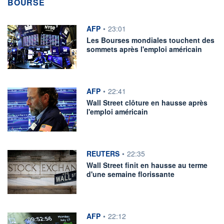
BOURSE
information fournie par
AFP
•
23:01
Les Bourses mondiales touchent des
sommets après l'emploi américain
information fournie par
AFP
•
22:41
Wall Street clôture en hausse après
l'emploi américain
information fournie par
REUTERS
•
22:35
Wall Street finit en hausse au terme
d'une semaine florissante
information fournie par
AFP
•
22:12