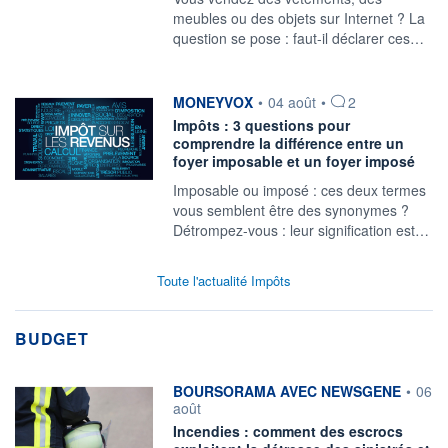
meubles ou des objets sur Internet ? La
question se pose : faut-il déclarer ces…
information fournie par
MONEYVOX
•
04 août
•
2
Impôts : 3 questions pour
comprendre la différence entre un
foyer imposable et un foyer imposé
Imposable ou imposé : ces deux termes
vous semblent être des synonymes ?
Détrompez-vous : leur signification est…
Toute l'actualité Impôts
BUDGET
information fournie par
BOURSORAMA AVEC NEWSGENE
•
06
août
Incendies : comment des escrocs