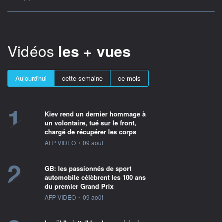
Vidéos
les + vues
Aujourd'hui
cette semaine
ce mois
1
Kiev rend un dernier hommage à
un volontaire, tué sur le front,
chargé de récupérer les corps
information fournie par
AFP VIDEO
•
09 août
2
GB: les passionnés de sport
automobile célèbrent les 100 ans
du premier Grand Prix
information fournie par
AFP VIDEO
•
09 août