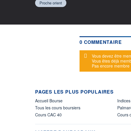
Proche orient
0 COMMENTAIRE
Message d'alerte
Vous devez être mem
Vous êtes déjà mem
Pas encore membre
PAGES LES PLUS POPULAIRES
Accueil Bourse
Indices
Tous les cours boursiers
Palmar
Cours CAC 40
Cours d