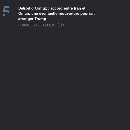
5
Détroit d’Ormuz : accord entre Iran et
Oman, une éventuelle réouverture pourrait
arranger Trump
information fournie par
FRANCE 24
•
06 août
•
1