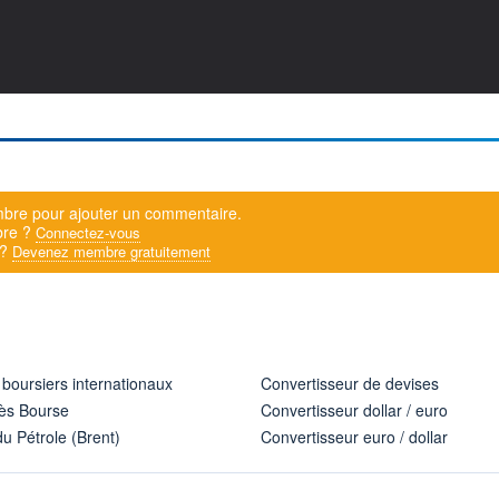
bre pour ajouter un commentaire.
bre ?
Connectez-vous
 ?
Devenez membre gratuitement
 boursiers internationaux
Convertisseur de devises
ès Bourse
Convertisseur dollar / euro
u Pétrole (Brent)
Convertisseur euro / dollar