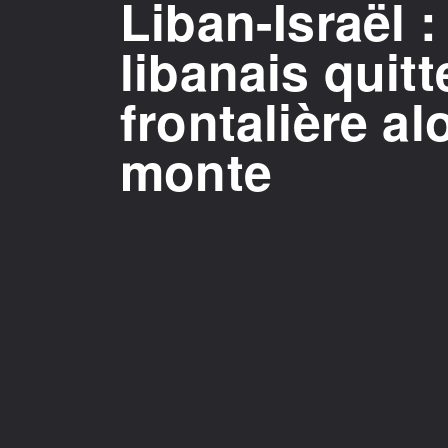
Liban-Israël :
libanais quitt
frontalière al
monte