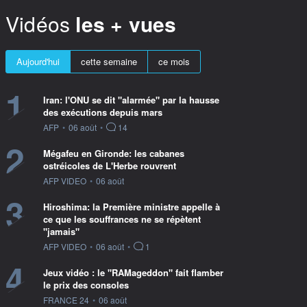
Vidéos
les + vues
Aujourd'hui
cette semaine
ce mois
1
Iran: l'ONU se dit "alarmée" par la hausse
des exécutions depuis mars
information fournie par
AFP
•
06 août
•
14
2
Mégafeu en Gironde: les cabanes
ostréicoles de L'Herbe rouvrent
information fournie par
AFP VIDEO
•
06 août
3
Hiroshima: la Première ministre appelle à
ce que les souffrances ne se répètent
"jamais"
information fournie par
AFP VIDEO
•
06 août
•
1
4
Jeux vidéo : le "RAMageddon" fait flamber
le prix des consoles
information fournie par
FRANCE 24
•
06 août