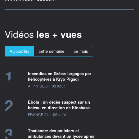
Vidéos
les + vues
Aujourd'hui
cette semaine
ce mois
1
Incendies en Grèce: largages par
hélicoptères à Kryo Pigadi
information fournie par
AFP VIDEO
•
03 août
2
Ebola : un décès suspect sur un
bateau en direction de Kinshasa
information fournie par
FRANCE 24
•
06 août
3
Thaïlande: des policiers et
ambulances devant un lycée après