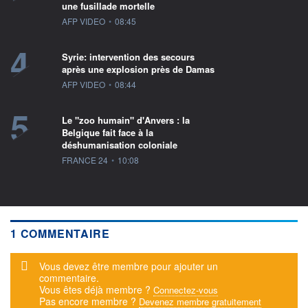
une fusillade mortelle
information fournie par
AFP VIDEO
•
08:45
4
Syrie: intervention des secours
après une explosion près de Damas
information fournie par
AFP VIDEO
•
08:44
5
Le "zoo humain" d'Anvers : la
Belgique fait face à la
déshumanisation coloniale
information fournie par
FRANCE 24
•
10:08
1 COMMENTAIRE
Message d'alerte
Vous devez être membre pour ajouter un
commentaire.
Vous êtes déjà membre ?
Connectez-vous
Pas encore membre ?
Devenez membre gratuitement