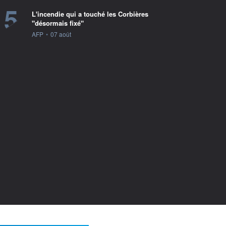
5
L'incendie qui a touché les Corbières
"désormais fixé"
information fournie par
AFP
•
07 août