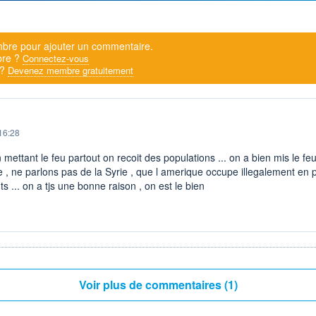
bre pour ajouter un commentaire.
bre ?
Connectez-vous
 ?
Devenez membre gratuitement
16:28
n mettant le feu partout on recoit des populations ... on a bien mis le f
 , ne parlons pas de la Syrie , que l amerique occupe illegalement en p
... on a tjs une bonne raison , on est le bien
Voir plus de commentaires (1)