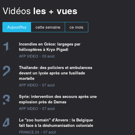
Vidéos
les + vues
Aujourd'hui
cette semaine
ce mois
1
Incendies en Grèce: largages par
hélicoptères à Kryo Pigadi
information fournie par
AFP VIDEO
•
03 août
2
Thaïlande: des policiers et ambulances
devant un lycée après une fusillade
mortelle
information fournie par
AFP VIDEO
•
07 août
3
Syrie: intervention des secours après une
explosion près de Damas
information fournie par
AFP VIDEO
•
07 août
4
Le "zoo humain" d'Anvers : la Belgique
fait face à la déshumanisation coloniale
information fournie par
FRANCE 24
•
07 août