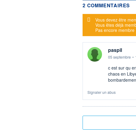
2 COMMENTAIRES
Message d'alerte
Vous devez être mem
Vous êtes déjà mem
Pas encore membre
paspil
05 septembre
•
c est sur qu e
chaos en Libye
bombardements 
Signaler un abus