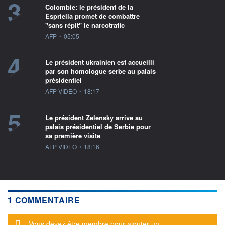
3
Colombie: le président de la
Espriella promet de combattre
"sans répit" le narcotrafic
information fournie par
AFP
•
05:05
4
Le président ukrainien est accueilli
par son homologue serbe au palais
présidentiel
information fournie par
AFP VIDEO
•
18:17
5
Le président Zelensky arrive au
palais présidentiel de Serbie pour
sa première visite
information fournie par
AFP VIDEO
•
18:16
1 COMMENTAIRE
Message d'alerte
Vous devez être membre pour ajouter un