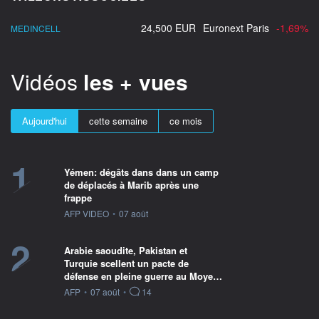
24,500 EUR
Euronext Paris
-1,69%
MEDINCELL
Vidéos
les + vues
Aujourd'hui
cette semaine
ce mois
1
Yémen: dégâts dans dans un camp
de déplacés à Marib après une
frappe
information fournie par
AFP VIDEO
•
07 août
2
Arabie saoudite, Pakistan et
Turquie scellent un pacte de
défense en pleine guerre au Moye…
information fournie par
AFP
•
07 août
•
14