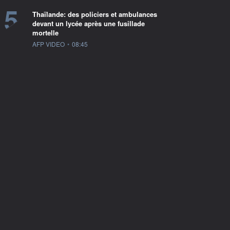
5
Thaïlande: des policiers et ambulances
devant un lycée après une fusillade
mortelle
information fournie par
AFP VIDEO
•
08:45