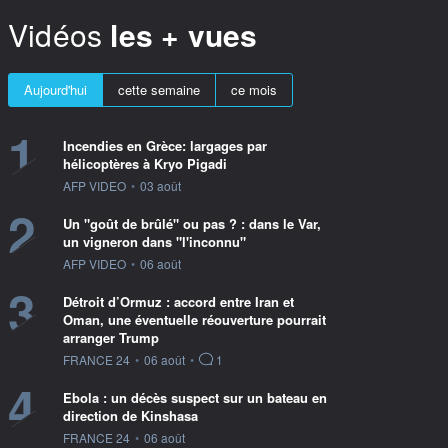
Vidéos
les + vues
Aujourd'hui
cette semaine
ce mois
1
Incendies en Grèce: largages par
hélicoptères à Kryo Pigadi
information fournie par
AFP VIDEO
•
03 août
2
Un "goût de brûlé" ou pas ? : dans le Var,
un vigneron dans "l'inconnu"
information fournie par
AFP VIDEO
•
06 août
3
Détroit d’Ormuz : accord entre Iran et
Oman, une éventuelle réouverture pourrait
arranger Trump
information fournie par
FRANCE 24
•
06 août
•
1
4
Ebola : un décès suspect sur un bateau en
direction de Kinshasa
information fournie par
FRANCE 24
•
06 août