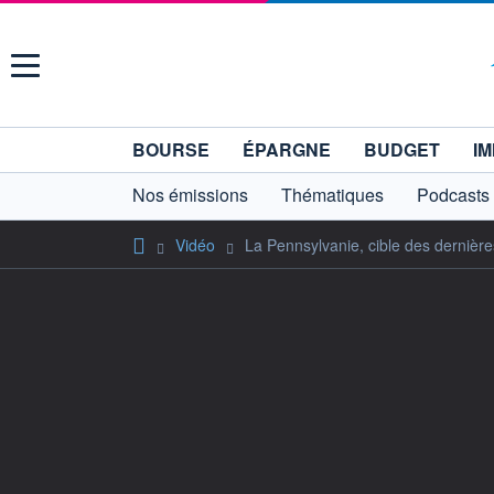
Menu
BOURSE
ÉPARGNE
BUDGET
IM
Nos émissions
Thématiques
Podcasts
Vidéo
La Pennsylvanie, cible des dernières