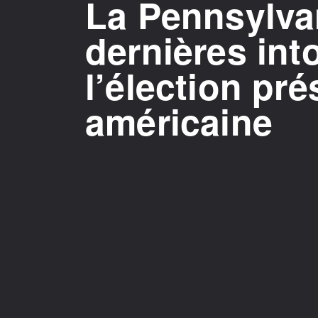
La Pennsylvan
dernières int
l’élection pré
américaine