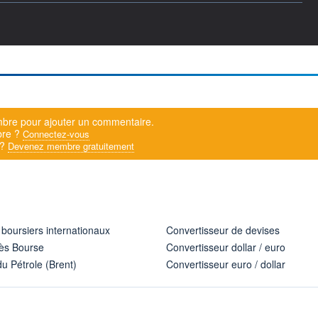
bre pour ajouter un commentaire.
bre ?
Connectez-vous
 ?
Devenez membre gratuitement
 boursiers internationaux
Convertisseur de devises
ès Bourse
Convertisseur dollar / euro
u Pétrole (Brent)
Convertisseur euro / dollar