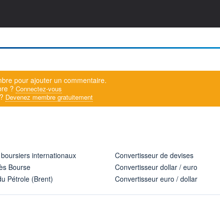
bre pour ajouter un commentaire.
bre ?
Connectez-vous
 ?
Devenez membre gratuitement
 boursiers internationaux
Convertisseur de devises
ès Bourse
Convertisseur dollar / euro
u Pétrole (Brent)
Convertisseur euro / dollar