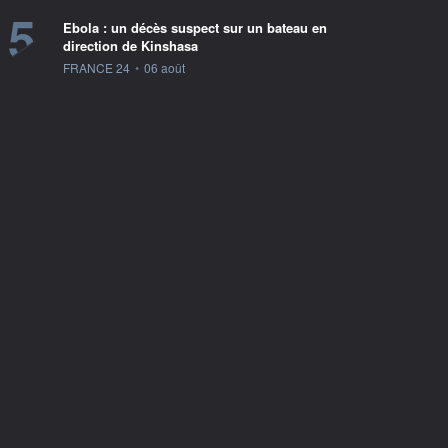
5
Ebola : un décès suspect sur un bateau en
direction de Kinshasa
information fournie par
FRANCE 24
•
06 août