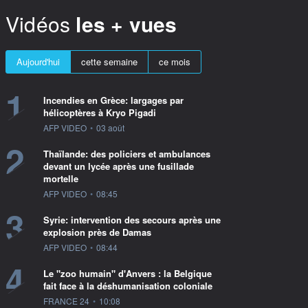
Vidéos
les + vues
Aujourd'hui
cette semaine
ce mois
1
Incendies en Grèce: largages par
hélicoptères à Kryo Pigadi
information fournie par
AFP VIDEO
•
03 août
2
Thaïlande: des policiers et ambulances
devant un lycée après une fusillade
mortelle
information fournie par
AFP VIDEO
•
08:45
3
Syrie: intervention des secours après une
explosion près de Damas
information fournie par
AFP VIDEO
•
08:44
4
Le "zoo humain" d'Anvers : la Belgique
fait face à la déshumanisation coloniale
information fournie par
FRANCE 24
•
10:08