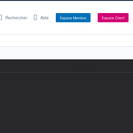
Rechercher
Aide
Espace Membre
Espace Client