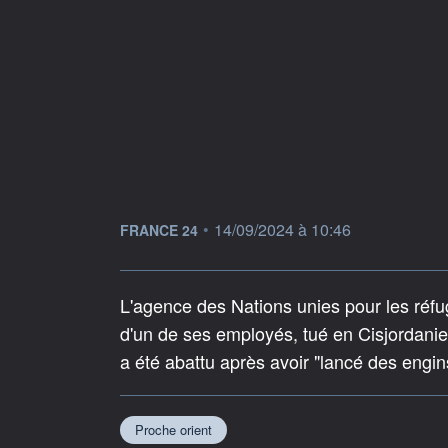
information fournie par
•
14/09/2024 à 10:46
FRANCE 24
L'agence des Nations unies pour les réfu
d'un de ses employés, tué en Cisjordanie l
a été abattu après avoir "lancé des engins
Proche orient