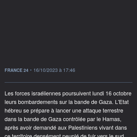
information fournie par
•
16/10/2023 à 17:46
FRANCE 24
Les forces israéliennes poursuivent lundi 16 octobre
leurs bombardements sur la bande de Gaza. L'Etat
hébreu se prépare à lancer une attaque terrestre
dans la bande de Gaza contrôlée par le Hamas,
après avoir demandé aux Palestiniens vivant dans
ce territoire densément peuplé de fuir vers le sud.