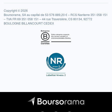
Copyright © 2026
Boursorama, SA au capital de 53 576 889,20 € – RCS Nanterre 351 058 151
– TVA FR 69 351 058 151 – 44 rue Traversière, CS 80134, 92772
BOULOGNE BILLANCOURT CEDEX