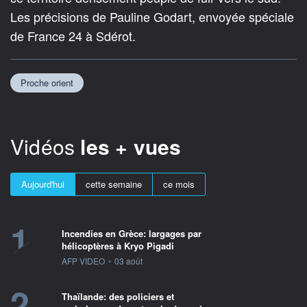
Les précisions de Pauline Godart, envoyée spéciale
de France 24 à Sdérot.
Proche orient
Vidéos
les + vues
Aujourd'hui
cette semaine
ce mois
1
Incendies en Grèce: largages par
hélicoptères à Kryo Pigadi
information fournie par
AFP VIDEO
•
03 août
2
Thaïlande: des policiers et