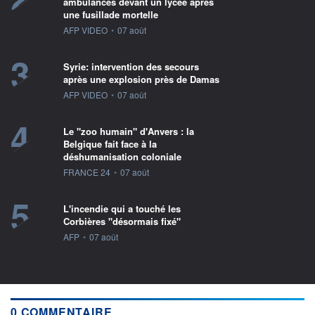
ambulances devant un lycée après
une fusillade mortelle
information fournie par
AFP VIDEO
•
07 août
3
Syrie: intervention des secours
après une explosion près de Damas
information fournie par
AFP VIDEO
•
07 août
4
Le "zoo humain" d'Anvers : la
Belgique fait face à la
déshumanisation coloniale
information fournie par
FRANCE 24
•
07 août
5
L'incendie qui a touché les
Corbières "désormais fixé"
information fournie par
AFP
•
07 août
0 COMMENTAIRE