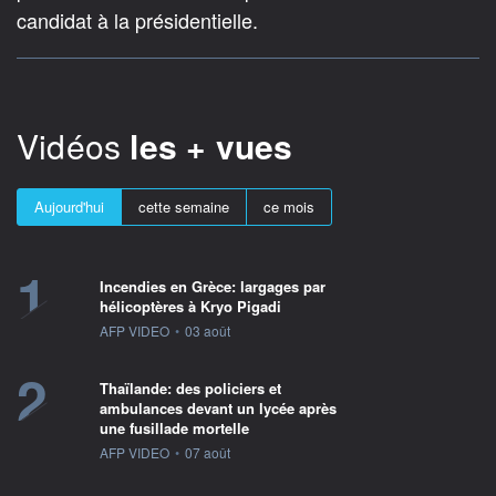
candidat à la présidentielle.
Vidéos
les + vues
Aujourd'hui
cette semaine
ce mois
1
Incendies en Grèce: largages par
hélicoptères à Kryo Pigadi
information fournie par
AFP VIDEO
•
03 août
2
Thaïlande: des policiers et
ambulances devant un lycée après
une fusillade mortelle
information fournie par
AFP VIDEO
•
07 août