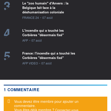
3
Le "zoo humain" d'Anvers : la
Belgique fait face à la
déshumanisation coloniale
information fournie par
FRANCE 24
•
07 août
4
L'incendie qui a touché les
Corbières "désormais fixé"
information fournie par
AFP
•
07 août
5
France: l'incendie qui a touché les
Corbières "désormais fixé"
information fournie par
AFP VIDEO
•
07 août
1 COMMENTAIRE
Message d'alerte
Vous devez être membre pour ajouter un
commentaire.
Vous êtes déjà membre ?
Connectez-vous