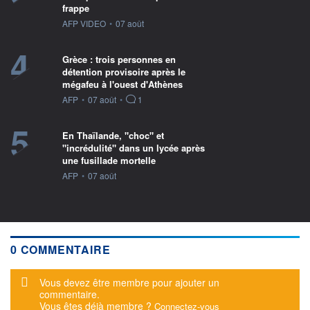
frappe
information fournie par
AFP VIDEO
•
07 août
4
Grèce : trois personnes en
détention provisoire après le
mégafeu à l'ouest d'Athènes
information fournie par
AFP
•
07 août
•
1
5
En Thaïlande, "choc" et
"incrédulité" dans un lycée après
une fusillade mortelle
information fournie par
AFP
•
07 août
0 COMMENTAIRE
Message d'alerte
Vous devez être membre pour ajouter un
commentaire.
Vous êtes déjà membre ?
Connectez-vous