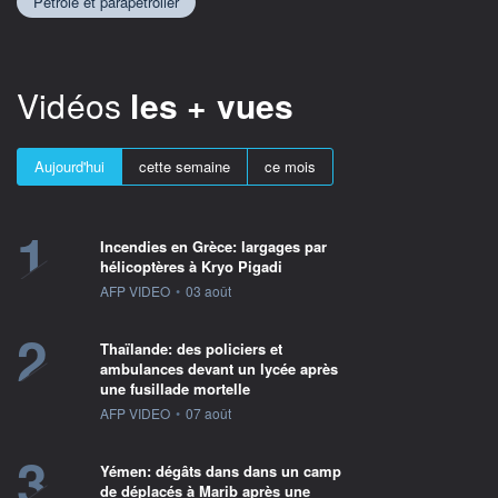
Pétrole et parapétrolier
Vidéos
les + vues
Aujourd'hui
cette semaine
ce mois
1
Incendies en Grèce: largages par
hélicoptères à Kryo Pigadi
information fournie par
AFP VIDEO
•
03 août
2
Thaïlande: des policiers et
ambulances devant un lycée après
une fusillade mortelle
information fournie par
AFP VIDEO
•
07 août
3
Yémen: dégâts dans dans un camp
de déplacés à Marib après une