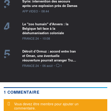
3
Syrie: intervention des secours
après une explosion près de Damas
information fournie par
AFP VIDEO
•
08:44
4
Le "zoo humain" d'Anvers : la
Belgique fait face à la
déshumanisation coloniale
information fournie par
FRANCE 24
•
10:08
5
Détroit d’Ormuz : accord entre Iran
et Oman, une éventuelle
réouverture pourrait arranger Tru…
information fournie par
FRANCE 24
•
06 août
•
1
1 COMMENTAIRE
Message d'alerte
Vous devez être membre pour ajouter un
commentaire.