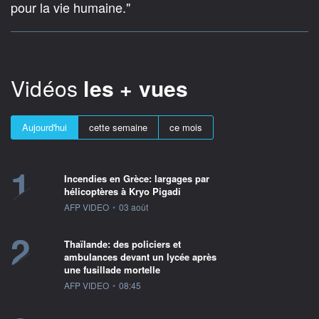
pour la vie humaine."
Vidéos
les + vues
Aujourd'hui
cette semaine
ce mois
1
Incendies en Grèce: largages par
hélicoptères à Kryo Pigadi
information fournie par
AFP VIDEO
•
03 août
2
Thaïlande: des policiers et
ambulances devant un lycée après
une fusillade mortelle
information fournie par
AFP VIDEO
•
08:45