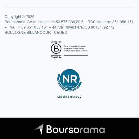
Copyright © 2026
Boursorama, SA au capital de 53 576 889,20 € – RCS Nanterre 351 058 151
– TVA FR 69 351 058 151 – 44 rue Traversière, CS 80134, 92772
BOULOGNE BILLANCOURT CEDEX