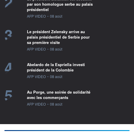
2
par son homologue serbe au palais
présidentiel
information fournie par
AFP VIDEO
•
08 août
3
Le président Zelensky arrive au
palais présidentiel de Serbie pour
sa première visite
information fournie par
AFP VIDEO
•
08 août
4
Abelardo de la Espriella investi
président de la Colombie
information fournie par
AFP VIDEO
•
08 août
5
Au Porge, une soirée de solidarité
avec les commerçants
information fournie par
AFP VIDEO
•
08 août