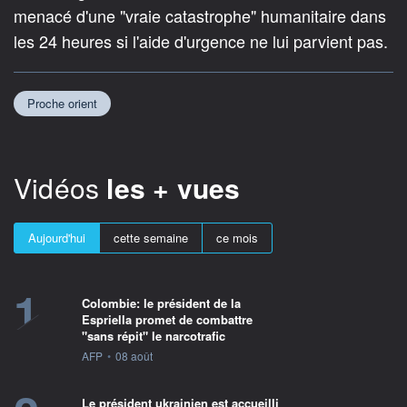
menacé d'une "vraie catastrophe" humanitaire dans
les 24 heures si l'aide d'urgence ne lui parvient pas.
Proche orient
Vidéos
les + vues
Aujourd'hui
cette semaine
ce mois
1
Colombie: le président de la
Espriella promet de combattre
"sans répit" le narcotrafic
information fournie par
AFP
•
08 août
Le président ukrainien est accueilli