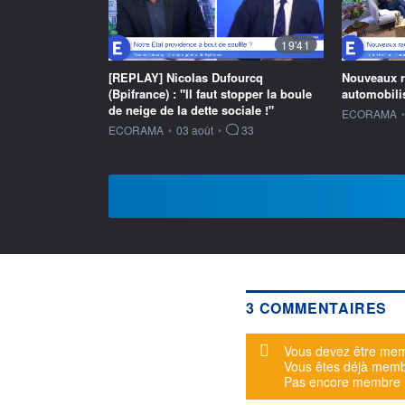
19'41
[REPLAY] Nicolas Dufourcq
Nouveaux ra
(Bpifrance) : "Il faut stopper la boule
automobilis
de neige de la dette sociale !"
information f
ECORAMA
•
information fournie par
ECORAMA
•
03 août
•
33
3 COMMENTAIRES
Message d'alerte
Vous devez être mem
Vous êtes déjà mem
Pas encore membre