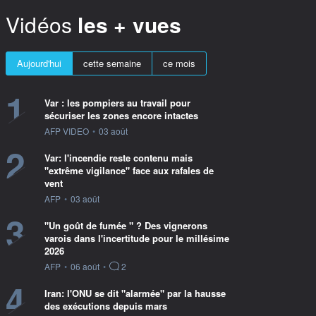
Vidéos
les + vues
Aujourd'hui
cette semaine
ce mois
1
Var : les pompiers au travail pour
sécuriser les zones encore intactes
information fournie par
AFP VIDEO
•
03 août
2
Var: l'incendie reste contenu mais
"extrême vigilance" face aux rafales de
vent
information fournie par
AFP
•
03 août
3
"Un goût de fumée " ? Des vignerons
varois dans l'incertitude pour le millésime
2026
information fournie par
AFP
•
06 août
•
2
4
Iran: l'ONU se dit "alarmée" par la hausse
des exécutions depuis mars