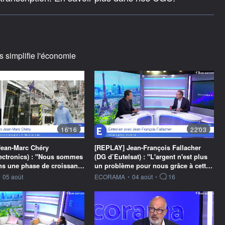
s simplifie l'économie
16'16
22'03
ean-Marc Chéry
[REPLAY] Jean-François Fallacher
ectronics) : "Nous sommes
(DG d’Eutelsat) : "L'argent n'est plus
ans une phase de croissan…
un problème pour nous grâce à cett…
ournie par
information fournie par
05 août
ECORAMA
•
04 août
•
16