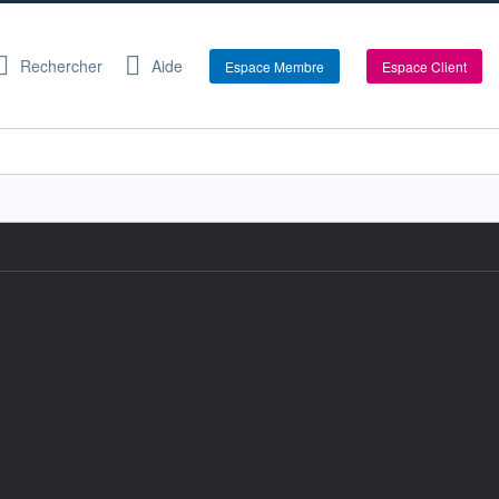
Rechercher
Aide
Espace Membre
Espace Client