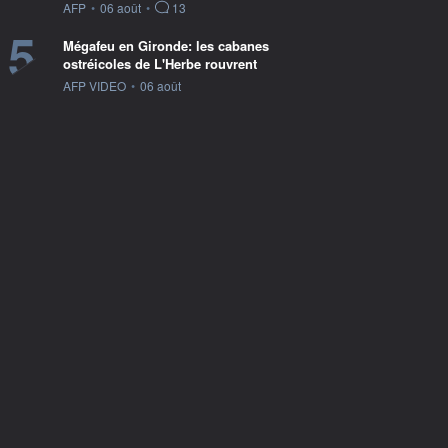
information fournie par
AFP
•
06 août
•
13
5
Mégafeu en Gironde: les cabanes
ostréicoles de L'Herbe rouvrent
information fournie par
AFP VIDEO
•
06 août