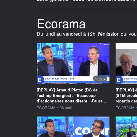
Ecorama
Du lundi au vendredi à 12h, l'émission qui vou
16'26
[REPLAY] Arnaud Pieton (DG de
[REPLAY] J
Technip Energies) : “Beaucoup
(STMicroel
d’actionnaires nous disent : J’aurai…
repartis d
information fournie par
information f
ECORAMA
•
06 août
ECORAMA
•