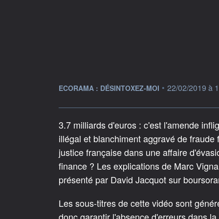
information fournie par
•
22/02/2019 à 
ECORAMA : DÉSINTOXEZ-MOI
3.7 milliards d'euros : c'est l'amende i
illégal et blanchiment aggravé de fraude 
justice française dans une affaire d'évas
finance ? Les explications de Marc Vigna
présenté par David Jacquot sur bourso
Les sous-titres de cette vidéo sont géné
donc garantir l'absence d'erreurs dans la