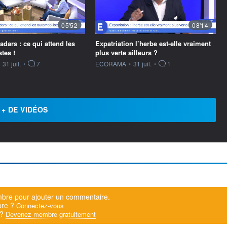
05'52
08'14
dars : ce qui attend les
Expatriation l’herbe est-elle vraiment
tes !
plus verte ailleurs ?
ournie par
information fournie par
31 juil.
•
7
ECORAMA
•
31 juil.
•
1
+ DE VIDÉOS
bre pour ajouter un commentaire.
bre ?
Connectez-vous
 ?
Devenez membre gratuitement