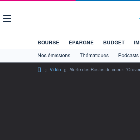
Menu
BOURSE
ÉPARGNE
BUDGET
IM
Nos émissions
Thématiques
Podcasts
Vidéo
Alerte des Restos du coeur: "Crever