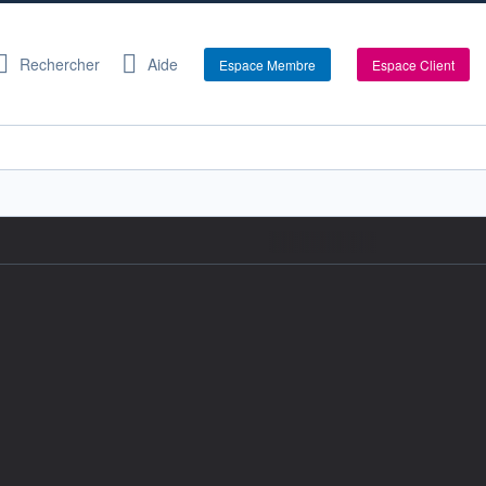
Rechercher
Aide
Espace Membre
Espace Client