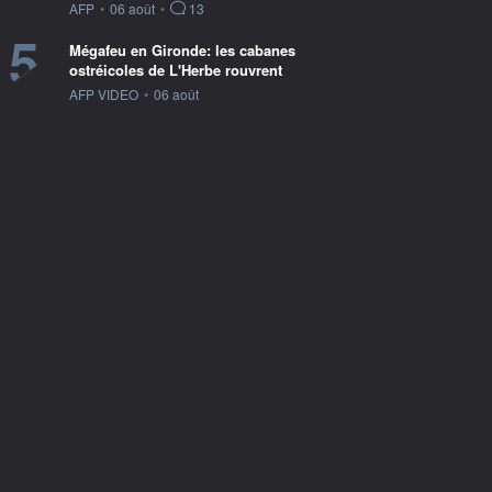
information fournie par
AFP
•
06 août
•
13
5
Mégafeu en Gironde: les cabanes
ostréicoles de L'Herbe rouvrent
information fournie par
AFP VIDEO
•
06 août