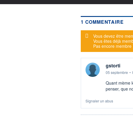
1 COMMENTAIRE
Message d'alerte
Vous devez être mem
Vous êtes déjà mem
Pas encore membre
gstorti
05 septembre
•
Quant mème les
penser, que no
Signaler un abus