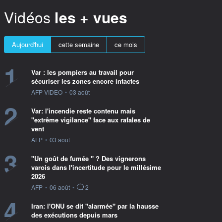
Vidéos
les + vues
Aujourd'hui
cette semaine
ce mois
1
Var : les pompiers au travail pour
sécuriser les zones encore intactes
information fournie par
AFP VIDEO
•
03 août
2
Var: l'incendie reste contenu mais
"extrême vigilance" face aux rafales de
vent
information fournie par
AFP
•
03 août
3
"Un goût de fumée " ? Des vignerons
varois dans l'incertitude pour le millésime
2026
information fournie par
AFP
•
06 août
•
2
4
Iran: l'ONU se dit "alarmée" par la hausse
des exécutions depuis mars