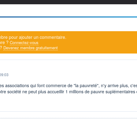
bre pour ajouter un commentaire.
bre ?
Connectez-vous
 ?
Devenez membre gratuitement
09:03
 associations qui font commerce de "la pauvreté", n'y arrive plus, c'es
tre société ne peut plus accueillir 1 millions de pauvre suplémentaire