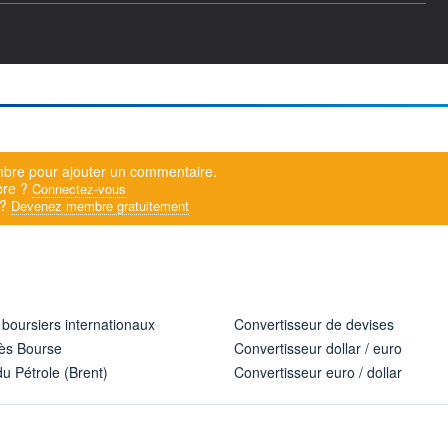
bre pour ajouter un commentaire.
bre ?
Connectez-vous
 ?
Devenez membre gratuitement
 boursiers internationaux
Convertisseur de devises
ès Bourse
Convertisseur dollar / euro
u Pétrole (Brent)
Convertisseur euro / dollar