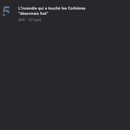
5
L'incendie qui a touché les Corbières
"désormais fixé"
information fournie par
AFP
•
07 août