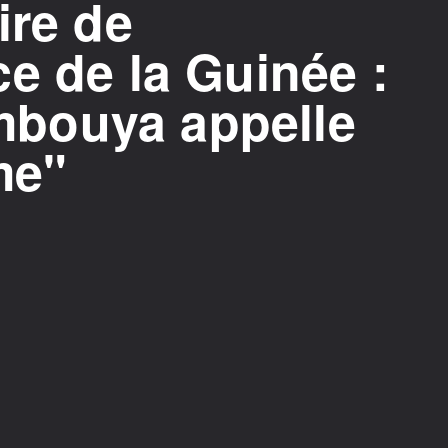
ire de
e de la Guinée :
bouya appelle
me"