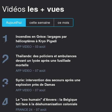
Vidéos
les + vues
Aujourd'hui
cette semaine
ce mois
1
Incendies en Grèce: largages par
hélicoptères à Kryo Pigadi
information fournie par
AFP VIDEO
•
03 août
2
Thaïlande: des policiers et ambulances
devant un lycée après une fusillade
mortelle
information fournie par
AFP VIDEO
•
07 août
3
Syrie: intervention des secours après une
explosion près de Damas
information fournie par
AFP VIDEO
•
07 août
4
Le "zoo humain" d'Anvers : la Belgique
fait face à la déshumanisation coloniale
information fournie par
FRANCE 24
•
07 août