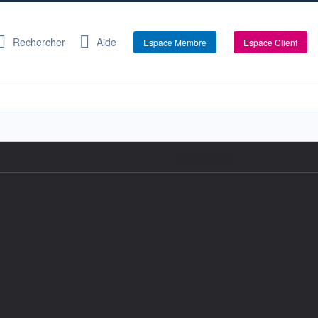
Rechercher
Aide
Espace Membre
Espace Client