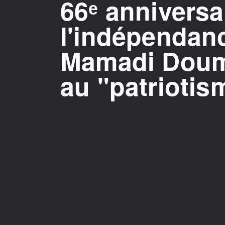
66ᵉ anniversa
l'indépendanc
Mamadi Doum
au "patriotis