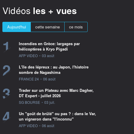
Vidéos
les + vues
Aujourd'hui
cette semaine
ce mois
1
Incendies en Grèce: largages par
hélicoptères à Kryo Pigadi
information fournie par
AFP VIDEO
•
03 août
2
L'île des lépreux : au Japon, l'histoire
sombre de Nagashima
information fournie par
FRANCE 24
•
06 août
3
Trader sur un Plateau avec Marc Dagher,
DT Expert - juillet 2026
information fournie par
SG BOURSE
•
03 juil.
4
Un "goût de brûlé" ou pas ? : dans le Var,
un vigneron dans "l'inconnu"
information fournie par
AFP VIDEO
•
06 août