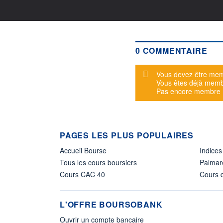
0 COMMENTAIRE
Message d'alerte
Vous devez être mem
Vous êtes déjà mem
Pas encore membre
PAGES LES PLUS POPULAIRES
Accueil Bourse
Indices
Tous les cours boursiers
Palmar
Cours CAC 40
Cours d
L'OFFRE BOURSOBANK
Ouvrir un compte bancaire