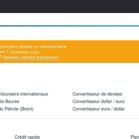
bre pour ajouter un commentaire.
bre ?
Connectez-vous
 ?
Devenez membre gratuitement
 boursiers internationaux
Convertisseur de devises
ès Bourse
Convertisseur dollar / euro
u Pétrole (Brent)
Convertisseur euro / dollar
Crédit rapide
Pla