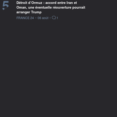
5
Détroit d’Ormuz : accord entre Iran et
Oman, une éventuelle réouverture pourrait
arranger Trump
information fournie par
FRANCE 24
•
06 août
•
1