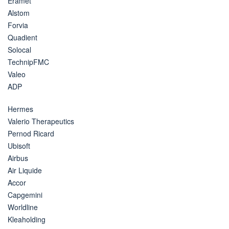
Eramet
Alstom
Forvia
Quadient
Solocal
TechnipFMC
Valeo
ADP
Hermes
Valerio Therapeutics
Pernod Ricard
Ubisoft
Airbus
Air Liquide
Accor
Capgemini
Worldline
Kleaholding