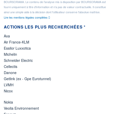
BOURSORAMA. Le contenu de l'analyse mis à disposition par BOURSORAMA est
fourni uniquement à titre d'information et n'a pas de valeur contractuelle. Il constitue
ainsi une simple aide à la décision dont l'utilisateur conserve l'absolue maîtrise.
Lire les mentions légales complètes
ACTIONS LES PLUS RECHERCHÉES *
Axa
Air France-KLM
Essilor Luxxotica
Michelin
Schneider Electric
Cellectis
Danone
Getlink (ex - Gpe Eurotunnel)
LVMH
Nicox
Nokia
Veolia Environnement