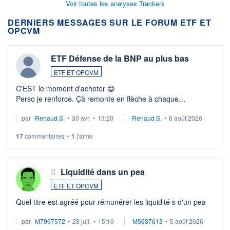
Voir toutes les analyses Trackers
DERNIERS MESSAGES SUR LE FORUM ETF ET
OPCVM
ETF Défense de la BNP au plus bas
ETF ET OPCVM
C'EST le moment d'acheter 😄​
Perso je renforce. Çà remonte en flèche à chaque
suspission d'accord dans.la guerre du moyen-orient.
par
Renaud.S.
•
30 avr.
•
13:20
Renaud.S.
•
6 août 2026
Investissement long terme tip top pour sa retraite.
LU3 ...
17
commentaires
•
1
j'aime
Liquidité dans un pea
ETF ET OPCVM
Quel titre est agréé pour rémunérer les liquidité s d'un pea
par
M7967572
•
28 juil.
•
15:16
M5637613
•
5 août 2026