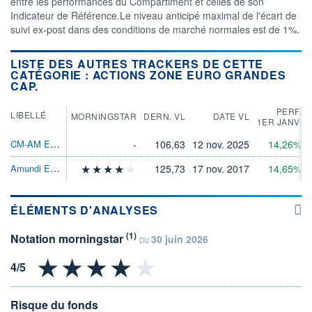
entre les performances du Compartiment et celles de son
Indicateur de Référence.Le niveau anticipé maximal de l'écart de
suivi ex-post dans des conditions de marché normales est de 1%.
LISTE DES AUTRES TRACKERS DE CETTE
CATÉGORIE : ACTIONS ZONE EURO GRANDES
CAP.
PERF.
LIBELLÉ
MORNINGSTAR
DERN. VL
DATE VL
1ER JANV.
CM-AM Euro Stoxx 50 UCITS ETF
-
106,63
12 nov. 2025
14,26%
Amundi Euro Stoxx 50 II UCITS ETF Acc
125,73
17 nov. 2017
14,65%
ÉLÉMENTS D'ANALYSES
(1)
Notation morningstar
30 juin 2026
DU
Risque du fonds