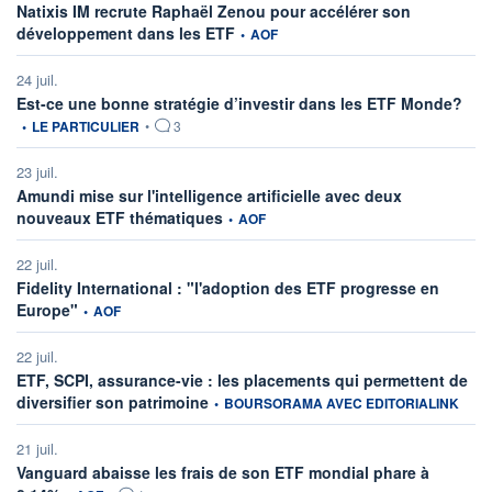
Natixis IM recrute Raphaël Zenou pour accélérer son
information fournie par
développement dans les ETF
•
AOF
24 juil.
infor
Est-ce une bonne stratégie d’investir dans les ETF Monde?
•
LE PARTICULIER
•
3
23 juil.
Amundi mise sur l'intelligence artificielle avec deux
information fournie par
nouveaux ETF thématiques
•
AOF
22 juil.
Fidelity International : "l'adoption des ETF progresse en
information fournie par
Europe"
•
AOF
22 juil.
ETF, SCPI, assurance-vie : les placements qui permettent de
information fournie par
diversifier son patrimoine
•
BOURSORAMA AVEC EDITORIALINK
21 juil.
Vanguard abaisse les frais de son ETF mondial phare à
information fournie par