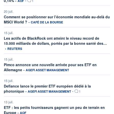
0,14%
•
AOF
•
1
20 juil.
Comment se positionner sur l’économie mondiale au-delà du
information fournie par
MSCI World ?
•
CAFÉ DE LA BOURSE
15 juil.
Les actifs de BlackRock ont atteint le niveau record de
infor
15.000 milliards de dollars, portés par la bonne santé des…
•
REUTERS
15 juil.
Pimco annonce une nouvelle arrivée pour ses ETF en
information fournie par
Allemagne
•
AGEFI ASSET MANAGEMENT
15 juil.
Defiance lance le premier ETF européen dédié à la
information fournie par
photonique
•
AGEFI ASSET MANAGEMENT
•
1
13 juil.
ETF : les petits fournisseurs gagnent un peu de terrain en
information fournie par
Europe
•
AOF