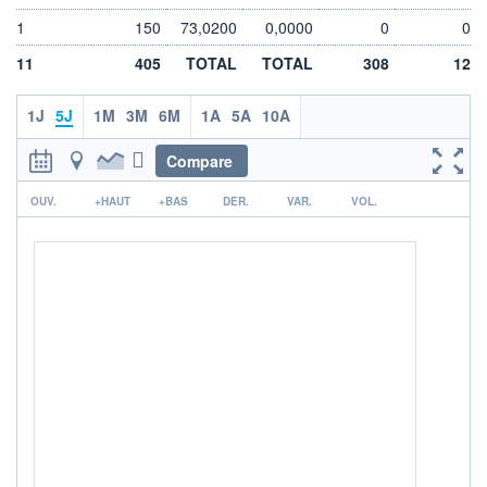
1
150
73,0200
0,0000
0
0
VOLUME
DERNIER ÉCHANGE
55 798
07.08.26 / 17:35:06
11
405
TOTAL
TOTAL
308
12
LIMITE À LA
LIMITE À LA
BAISSE
HAUSSE
1J
5J
1M
3M
6M
1A
5A
10A
72,4700
76,1700
ÉLIGIBILITÉ
ACTIF NET (EUR)
Compare
4 754M / 31.07.26
SRD
PEA
r
BOURSOVIE LUX
OUV.
+HAUT
+BAS
DER.
VAR.
VOL.
BOURSOVIE
CTO BUSINESS
22H
RISQUE DU FONDS (SRI)
4
/7
+ PORTEFEUILLE
+ LISTE