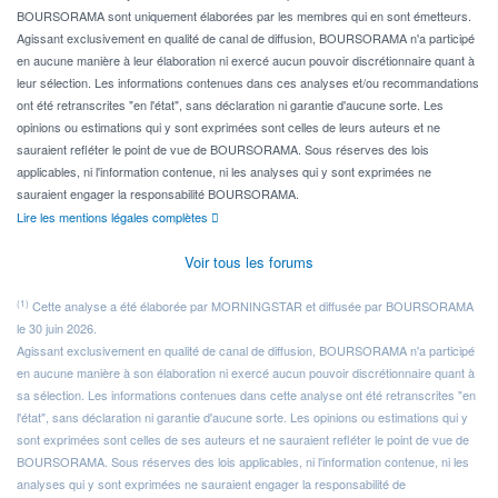
BOURSORAMA sont uniquement élaborées par les membres qui en sont émetteurs.
Agissant exclusivement en qualité de canal de diffusion, BOURSORAMA n'a participé
en aucune manière à leur élaboration ni exercé aucun pouvoir discrétionnaire quant à
leur sélection. Les informations contenues dans ces analyses et/ou recommandations
ont été retranscrites "en l'état", sans déclaration ni garantie d'aucune sorte. Les
opinions ou estimations qui y sont exprimées sont celles de leurs auteurs et ne
sauraient refléter le point de vue de BOURSORAMA. Sous réserves des lois
applicables, ni l'information contenue, ni les analyses qui y sont exprimées ne
sauraient engager la responsabilité BOURSORAMA.
Lire les mentions légales complètes
Voir tous les forums
(1)
Cette analyse a été élaborée par MORNINGSTAR et diffusée par BOURSORAMA
le 30 juin 2026.
Agissant exclusivement en qualité de canal de diffusion, BOURSORAMA n'a participé
en aucune manière à son élaboration ni exercé aucun pouvoir discrétionnaire quant à
sa sélection. Les informations contenues dans cette analyse ont été retranscrites "en
l'état", sans déclaration ni garantie d'aucune sorte. Les opinions ou estimations qui y
sont exprimées sont celles de ses auteurs et ne sauraient refléter le point de vue de
BOURSORAMA. Sous réserves des lois applicables, ni l'information contenue, ni les
analyses qui y sont exprimées ne sauraient engager la responsabilité de