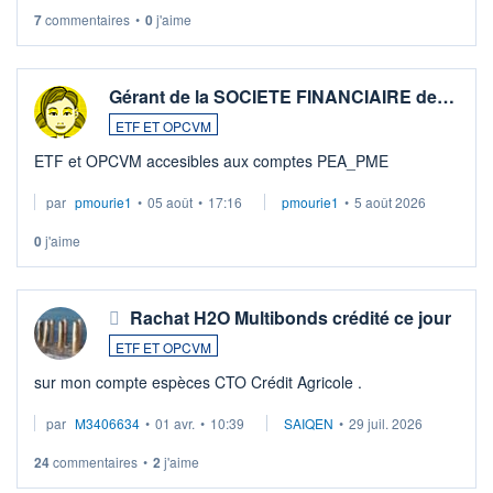
7
commentaires
•
0
j'aime
Gérant de la SOCIETE FINANCIAIRE de…
ETF ET OPCVM
ETF et OPCVM accesibles aux comptes PEA_PME
par
pmourie1
•
05 août
•
17:16
pmourie1
•
5 août 2026
0
j'aime
Rachat H2O Multibonds crédité ce jour
ETF ET OPCVM
sur mon compte espèces CTO Crédit Agricole .
par
M3406634
•
01 avr.
•
10:39
SAIQEN
•
29 juil. 2026
24
commentaires
•
2
j'aime