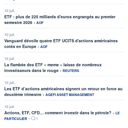
10 juil.
ETF : plus de 225 milliards d'euros engrangés au premier
information fournie par
semestre 2026
•
AOF
10 juil.
Vanguard dévoile quatre ETF UCITS d'actions américaines
information fournie par
cotés en Europe
•
AOF
10 juil.
La flambée des ETF « meme » laisse de nombreux
information fournie par
investisseurs dans le rouge
•
REUTERS
10 juil.
Les ETF d’actions américaines signent un retour en force au
information fournie par
deuxième trimestre
•
AGEFI ASSET MANAGEMENT
10 juil.
information
Actions, ETF, CFD… comment investir dans le pétrole?
•
LE
PARTICULIER
•
1