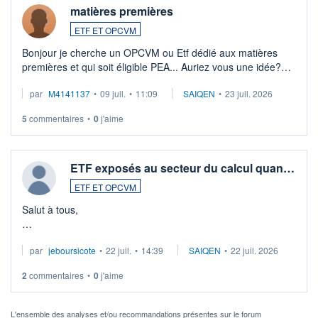
matières premières
ETF ET OPCVM
Bonjour je cherche un OPCVM ou Etf dédié aux matières
premières et qui soit éligible PEA... Auriez vous une idée?
Merci de vos conseils
par
M4141137
•
09 juil.
•
11:09
SAIQEN
•
23 juil. 2026
5
commentaires
•
0
j'aime
ETF exposés au secteur du calcul quan…
ETF ET OPCVM
Salut à tous,
Je cherche à investir sur le secteur du calcul quantique, mais
par
jeboursicote
•
22 juil.
•
14:39
SAIQEN
•
22 juil. 2026
via un ETF plutôt que des actions individuelles.
2
commentaires
•
0
j'aime
Idéalement, je voudrais qu'il soit éligible au PEA.
Pour l' ...
L'ensemble des analyses et/ou recommandations présentes sur le forum