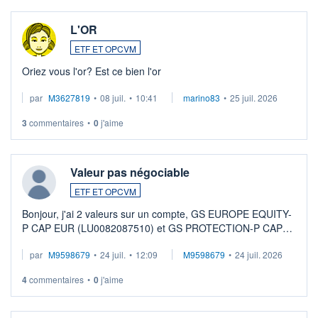
L'OR
ETF ET OPCVM
Oriez vous l'or? Est ce bien l'or
par
M3627819
•
08 juil.
•
10:41
marino83
•
25 juil. 2026
3
commentaires
•
0
j'aime
Valeur pas négociable
ETF ET OPCVM
Bonjour, j'ai 2 valeurs sur un compte, GS EUROPE EQUITY-
P CAP EUR (LU0082087510) et GS PROTECTION-P CAP
EUR (LU0546913194), que je souhaite vendre. Lorsque je
par
M9598679
•
24 juil.
•
12:09
M9598679
•
24 juil. 2026
veux procéder à la vente, on me signale ...
4
commentaires
•
0
j'aime