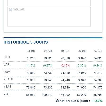
VOLUME
HISTORIQUE 5 JOURS
3 AUGUST
4 AUGUST
5 AUGUST
6 AUGUST
7 AUGU
03-08
04-08
05-08
06-08
07-08
DER.
73,210
73,920
73,810
74,070
74,320
VAR.
+1,17%
+0,97%
-0,15%
+0,35%
+0,34%
OUV.
72,880
73,730
74,210
74,050
74,240
+HAUT
73,300
73,940
74,240
74,340
74,700
+BAS
72,840
73,430
73,740
74,000
74,170
VOL.
56 960
109 270
146 302
67 299
55 798
Variation sur 5 jours :
+1,52%