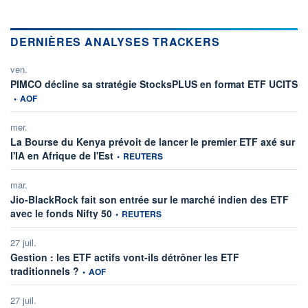
DERNIÈRES ANALYSES TRACKERS
ven.
in
PIMCO décline sa stratégie StocksPLUS en format ETF UCITS
•
AOF
mer.
La Bourse du Kenya prévoit de lancer le premier ETF axé sur
information fournie par
l'IA en Afrique de l'Est
•
REUTERS
mar.
Jio-BlackRock fait son entrée sur le marché indien des ETF
information fournie par
avec le fonds Nifty 50
•
REUTERS
27 juil.
Gestion : les ETF actifs vont-ils détrôner les ETF
information fournie par
traditionnels ?
•
AOF
27 juil.