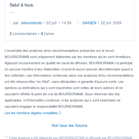
Salut à tous,
Je cherche à investir sur le secteur du calcul quantique, mais
par
jeboursicote
•
22 juil.
•
14:39
SAIQEN
•
22 juil. 2026
via un ETF plutôt que des actions individuelles.
2
commentaires
•
0
j'aime
Idéalement, je voudrais qu'il soit éligible au PEA.
Pour l' ...
L'ensemble des analyses et/ou recommandations présentes sur le forum
BOURSORAMA sont uniquement élaborées par les membres qui en sont émetteurs.
Agissant exclusivement en qualité de canal de diffusion, BOURSORAMA n'a participé
en aucune manière à leur élaboration ni exercé aucun pouvoir discrétionnaire quant à
leur sélection. Les informations contenues dans ces analyses et/ou recommandations
ont été retranscrites "en l'état", sans déclaration ni garantie d'aucune sorte. Les
opinions ou estimations qui y sont exprimées sont celles de leurs auteurs et ne
sauraient refléter le point de vue de BOURSORAMA. Sous réserves des lois
applicables, ni l'information contenue, ni les analyses qui y sont exprimées ne
sauraient engager la responsabilité BOURSORAMA.
Lire les mentions légales complètes
Voir tous les forums
(1)
Cette analyse a été élaborée par MORNINGSTAR et diffusée par BOURSORAMA