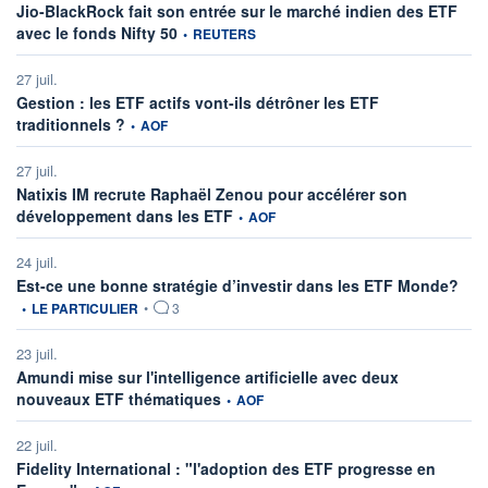
Jio-BlackRock fait son entrée sur le marché indien des ETF
information fournie par
avec le fonds Nifty 50
•
REUTERS
27 juil.
Gestion : les ETF actifs vont-ils détrôner les ETF
information fournie par
traditionnels ?
•
AOF
27 juil.
Natixis IM recrute Raphaël Zenou pour accélérer son
information fournie par
développement dans les ETF
•
AOF
24 juil.
infor
Est-ce une bonne stratégie d’investir dans les ETF Monde?
•
LE PARTICULIER
•
3
23 juil.
Amundi mise sur l'intelligence artificielle avec deux
information fournie par
nouveaux ETF thématiques
•
AOF
22 juil.
Fidelity International : "l'adoption des ETF progresse en
information fournie par