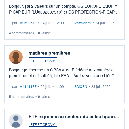
Bonjour, j'ai 2 valeurs sur un compte, GS EUROPE EQUITY-
P CAP EUR (LU0082087510) et GS PROTECTION-P CAP
EUR (LU0546913194), que je souhaite vendre. Lorsque je
par
M9598679
•
24 juil.
•
12:09
M9598679
•
24 juil. 2026
veux procéder à la vente, on me signale ...
4
commentaires
•
0
j'aime
matières premières
ETF ET OPCVM
Bonjour je cherche un OPCVM ou Etf dédié aux matières
premières et qui soit éligible PEA... Auriez vous une idée?
Merci de vos conseils
par
M4141137
•
09 juil.
•
11:09
SAIQEN
•
23 juil. 2026
5
commentaires
•
0
j'aime
ETF exposés au secteur du calcul quan…
ETF ET OPCVM