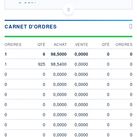
+0,02%
98.61
OUVERTURE THÉORIQUE
IE00B3FH7618 - BlackRock Asset Management Ireland
CARNET D'ORDRES
- ETF
EURONEXT AMSTERDAM DONNÉES TEMPS DIFFÉRÉ
SOUS-JACENT BARCLAYS EURO SHORT
ORDRES
QTÉ
ACHAT
VENTE
QTÉ
ORDRES
Politique d'exécution
1
6
98,5000
0,0000
0
0
98,65
1
925
98,5400
0,0000
0
0
98,60
0
0
0,0000
0,0000
0
0
98,55
0
0
0,0000
0,0000
0
0
98,50
04/08
06/08
0
0
0,0000
0,0000
0
0
0
0
0,0000
0,0000
0
0
INDICE DE RÉFÉRENCE
CATÉGORIE MORNINGSTAR
BARCLAYS EURO SHORT
Obligations EUR Très
0
0
0,0000
0,0000
0
0
Court Terme
0
0
0,0000
0,0000
0
0
OUVERTURE
CLÔTURE VEILLE
98,6100
98,6100
0
0
0,0000
0,0000
0
0