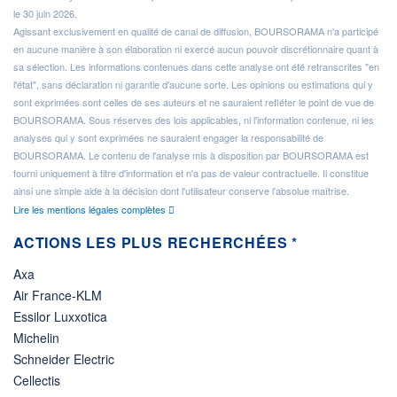
le 30 juin 2026.
Agissant exclusivement en qualité de canal de diffusion, BOURSORAMA n'a participé
en aucune manière à son élaboration ni exercé aucun pouvoir discrétionnaire quant à
sa sélection. Les informations contenues dans cette analyse ont été retranscrites "en
l'état", sans déclaration ni garantie d'aucune sorte. Les opinions ou estimations qui y
sont exprimées sont celles de ses auteurs et ne sauraient refléter le point de vue de
BOURSORAMA. Sous réserves des lois applicables, ni l'information contenue, ni les
analyses qui y sont exprimées ne sauraient engager la responsabilité de
BOURSORAMA. Le contenu de l'analyse mis à disposition par BOURSORAMA est
fourni uniquement à titre d'information et n'a pas de valeur contractuelle. Il constitue
ainsi une simple aide à la décision dont l'utilisateur conserve l'absolue maîtrise.
Lire les mentions légales complètes
ACTIONS LES PLUS RECHERCHÉES *
Axa
Air France-KLM
Essilor Luxxotica
Michelin
Schneider Electric
Cellectis