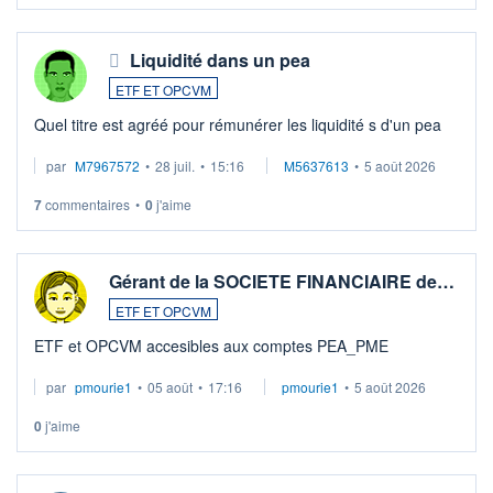
Liquidité dans un pea
ETF ET OPCVM
Quel titre est agréé pour rémunérer les liquidité s d'un pea
par
M7967572
•
28 juil.
•
15:16
M5637613
•
5 août 2026
7
commentaires
•
0
j'aime
Gérant de la SOCIETE FINANCIAIRE de…
ETF ET OPCVM
ETF et OPCVM accesibles aux comptes PEA_PME
par
pmourie1
•
05 août
•
17:16
pmourie1
•
5 août 2026
0
j'aime