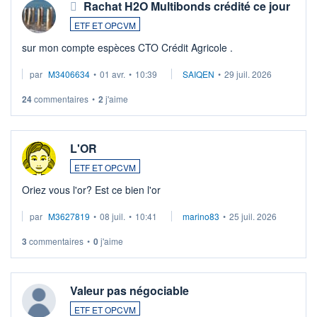
Rachat H2O Multibonds crédité ce jour
ETF ET OPCVM
sur mon compte espèces CTO Crédit Agricole .
par
M3406634
•
01 avr.
•
10:39
SAIQEN
•
29 juil. 2026
24
commentaires
•
2
j'aime
L'OR
ETF ET OPCVM
Oriez vous l'or? Est ce bien l'or
par
M3627819
•
08 juil.
•
10:41
marino83
•
25 juil. 2026
3
commentaires
•
0
j'aime
Valeur pas négociable
ETF ET OPCVM