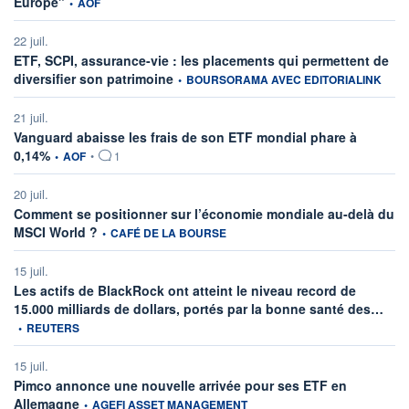
Europe"
•
AOF
22 juil.
ETF, SCPI, assurance-vie : les placements qui permettent de
information fournie par
diversifier son patrimoine
•
BOURSORAMA AVEC EDITORIALINK
21 juil.
Vanguard abaisse les frais de son ETF mondial phare à
information fournie par
0,14%
•
AOF
•
1
20 juil.
Comment se positionner sur l’économie mondiale au-delà du
information fournie par
MSCI World ?
•
CAFÉ DE LA BOURSE
15 juil.
Les actifs de BlackRock ont atteint le niveau record de
infor
15.000 milliards de dollars, portés par la bonne santé des…
•
REUTERS
15 juil.
Pimco annonce une nouvelle arrivée pour ses ETF en
information fournie par
Allemagne
•
AGEFI ASSET MANAGEMENT