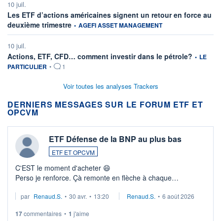
10 juil.
Les ETF d’actions américaines signent un retour en force au
information fournie par
deuxième trimestre
•
AGEFI ASSET MANAGEMENT
10 juil.
information
Actions, ETF, CFD… comment investir dans le pétrole?
•
LE
PARTICULIER
•
1
Voir toutes les analyses Trackers
DERNIERS MESSAGES SUR LE FORUM ETF ET
OPCVM
ETF Défense de la BNP au plus bas
ETF ET OPCVM
C'EST le moment d'acheter 😄​
Perso je renforce. Çà remonte en flèche à chaque
suspission d'accord dans.la guerre du moyen-orient.
par
Renaud.S.
•
30 avr.
•
13:20
Renaud.S.
•
6 août 2026
Investissement long terme tip top pour sa retraite.
LU3 ...
17
commentaires
•
1
j'aime