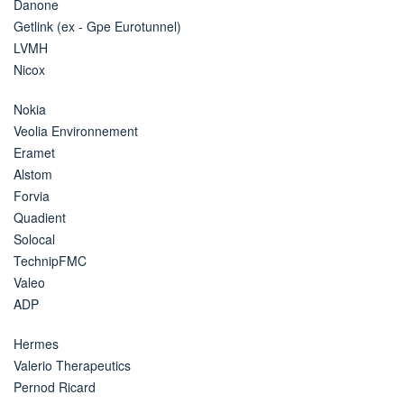
Danone
Getlink (ex - Gpe Eurotunnel)
LVMH
Nicox
Nokia
Veolia Environnement
Eramet
Alstom
Forvia
Quadient
Solocal
TechnipFMC
Valeo
ADP
Hermes
Valerio Therapeutics
Pernod Ricard