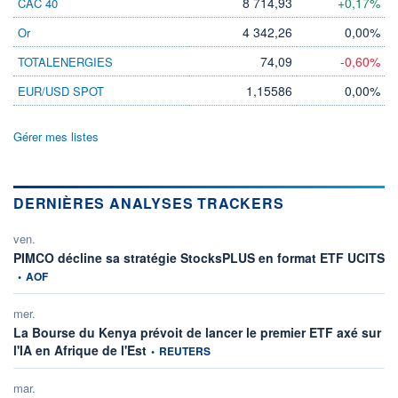
8 714,93
+0,17%
CAC 40
4 342,26
0,00%
Or
74,09
-0,60%
TOTALENERGIES
1,15586
0,00%
EUR/USD SPOT
Gérer mes listes
DERNIÈRES ANALYSES TRACKERS
ven.
in
PIMCO décline sa stratégie StocksPLUS en format ETF UCITS
•
AOF
mer.
La Bourse du Kenya prévoit de lancer le premier ETF axé sur
information fournie par
l'IA en Afrique de l'Est
•
REUTERS
mar.