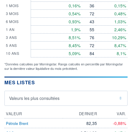
0,16%
36
0,15%
1 MOIS
0,54%
72
0,48%
3 MOIS
0,93%
43
1,03%
6 MOIS
1,9%
55
2,46%
1 AN
8,51%
76
10,29%
3 ANS
8,45%
72
8,47%
5 ANS
5,09%
84
8,1%
10 ANS
*Données calculées par Morningstar. Rangs calculés en percentile par Morningstar
sur la dernière valeur liquidative du mois précédent.
MES LISTES
Valeurs les plus consultées
VALEUR
DERNIER
VAR.
82,35
-0,88%
Pétrole Brent