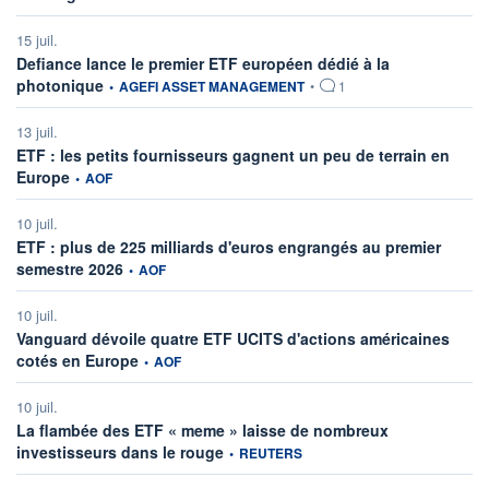
15 juil.
Defiance lance le premier ETF européen dédié à la
information fournie par
photonique
•
AGEFI ASSET MANAGEMENT
•
1
13 juil.
ETF : les petits fournisseurs gagnent un peu de terrain en
information fournie par
Europe
•
AOF
10 juil.
ETF : plus de 225 milliards d'euros engrangés au premier
information fournie par
semestre 2026
•
AOF
10 juil.
Vanguard dévoile quatre ETF UCITS d'actions américaines
information fournie par
cotés en Europe
•
AOF
10 juil.
La flambée des ETF « meme » laisse de nombreux
information fournie par
investisseurs dans le rouge
•
REUTERS