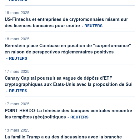
18 mars 2025
US-Fintechs et entreprises de cryptomonnaies misent sur
information fournie par
des licences bancaires pour croître
•
REUTERS
18 mars 2025
Bernstein place Coinbase en position de "surperformance"
information fou
en raison de perspectives réglementaires positives
•
REUTERS
17 mars 2025
Canary Capital poursuit sa vague de dépôts d'ETF
info
cryptographiques aux États-Unis avec la proposition de Sui
•
REUTERS
17 mars 2025
POINT HEBDO-La frénésie des banques centrales rencontre
information fournie par
les tempêtes (géo)politiques
•
REUTERS
13 mars 2025
La famille Trump a eu des discussions avec la branche