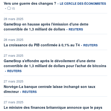
information fournie par
Vers une guerre des changes ?
•
LE CERCLE DES ÉCONOMISTES
•
15
28 mars 2025
GameStop en hausse après l'émission d'une dette
information fournie par
convertible de 1,3 milliard de dollars
•
REUTERS
28 mars 2025
information fournie par
La croissance du PIB confirmée à 0,1% au T4
•
REUTERS
27 mars 2025
GameStop s'effondre après le dévoilement d'une dette
inf
convertible de 1,3 milliard de dollars pour l'achat de bitcoins
•
REUTERS
27 mars 2025
Norvège-La banque centrale laisse inchangé son taux
information fournie par
directeur
•
REUTERS
27 mars 2025
Le ministre des finances britannique annonce que le pays