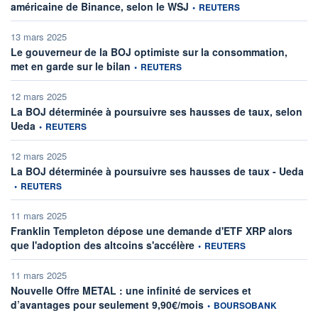
information fournie par
américaine de Binance, selon le WSJ
•
REUTERS
13 mars 2025
Le gouverneur de la BOJ optimiste sur la consommation,
information fournie par
met en garde sur le bilan
•
REUTERS
12 mars 2025
La BOJ déterminée à poursuivre ses hausses de taux, selon
information fournie par
Ueda
•
REUTERS
12 mars 2025
inf
La BOJ déterminée à poursuivre ses hausses de taux - Ueda
•
REUTERS
11 mars 2025
Franklin Templeton dépose une demande d'ETF XRP alors
information fournie par
que l'adoption des altcoins s'accélère
•
REUTERS
11 mars 2025
Nouvelle Offre METAL : une infinité de services et
information fournie par
d’avantages pour seulement 9,90€/mois
•
BOURSOBANK