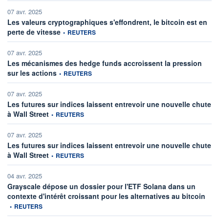
07 avr. 2025
Les valeurs cryptographiques s'effondrent, le bitcoin est en
information fournie par
perte de vitesse
•
REUTERS
07 avr. 2025
Les mécanismes des hedge funds accroissent la pression
information fournie par
sur les actions
•
REUTERS
07 avr. 2025
Les futures sur indices laissent entrevoir une nouvelle chute
information fournie par
à Wall Street
•
REUTERS
07 avr. 2025
Les futures sur indices laissent entrevoir une nouvelle chute
information fournie par
à Wall Street
•
REUTERS
04 avr. 2025
Grayscale dépose un dossier pour l'ETF Solana dans un
infor
contexte d'intérêt croissant pour les alternatives au bitcoin
•
REUTERS