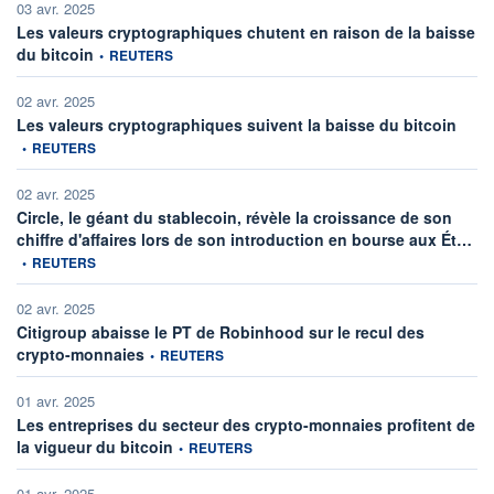
03 avr. 2025
Les valeurs cryptographiques chutent en raison de la baisse
information fournie par
du bitcoin
•
REUTERS
02 avr. 2025
inform
Les valeurs cryptographiques suivent la baisse du bitcoin
•
REUTERS
02 avr. 2025
Circle, le géant du stablecoin, révèle la croissance de son
inf
chiffre d'affaires lors de son introduction en bourse aux Ét…
•
REUTERS
02 avr. 2025
Citigroup abaisse le PT de Robinhood sur le recul des
information fournie par
crypto-monnaies
•
REUTERS
01 avr. 2025
Les entreprises du secteur des crypto-monnaies profitent de
information fournie par
la vigueur du bitcoin
•
REUTERS
01 avr. 2025