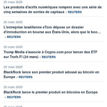
25 mars 2025
Les produits d'actifs numériques rompent avec une série de
information fournie par
cinq semaines de sorties de capitaux
•
REUTERS
25 mars 2025
L'entreprise israélienne eToro dépose un dossier
infor
d'introduction en bourse aux États-Unis, alors que le boo…
•
REUTERS
25 mars 2025
Trump Media s'associe à Crypto.com pour lancer des ETF
information fournie par
sur Truth.Fi (24 mars)
•
REUTERS
25 mars 2025
BlackRock lance son premier produit adossé au bitcoin en
information fournie par
Europe
•
REUTERS
25 mars 2025
informa
BlackRock lance le premier produit en bitcoins en Europe
•
REUTERS
25 mars 2025