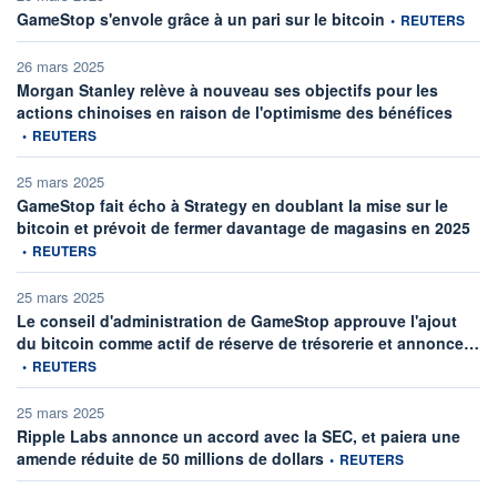
information fournie
GameStop s'envole grâce à un pari sur le bitcoin
•
REUTERS
26 mars 2025
Morgan Stanley relève à nouveau ses objectifs pour les
informa
actions chinoises en raison de l'optimisme des bénéfices
•
REUTERS
25 mars 2025
GameStop fait écho à Strategy en doublant la mise sur le
info
bitcoin et prévoit de fermer davantage de magasins en 2025
•
REUTERS
25 mars 2025
Le conseil d'administration de GameStop approuve l'ajout
inf
du bitcoin comme actif de réserve de trésorerie et annonce…
•
REUTERS
25 mars 2025
Ripple Labs annonce un accord avec la SEC, et paiera une
information fournie par
amende réduite de 50 millions de dollars
•
REUTERS