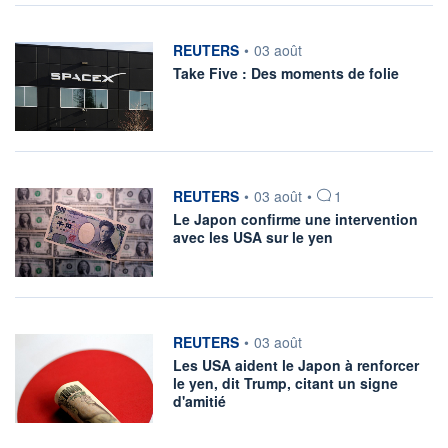
information fournie par
REUTERS
•
03 août
Take Five : Des moments de folie
information fournie par
REUTERS
•
03 août
•
1
Le Japon confirme une intervention
avec les USA sur le yen
information fournie par
REUTERS
•
03 août
Les USA aident le Japon à renforcer
le yen, dit Trump, citant un signe
d'amitié