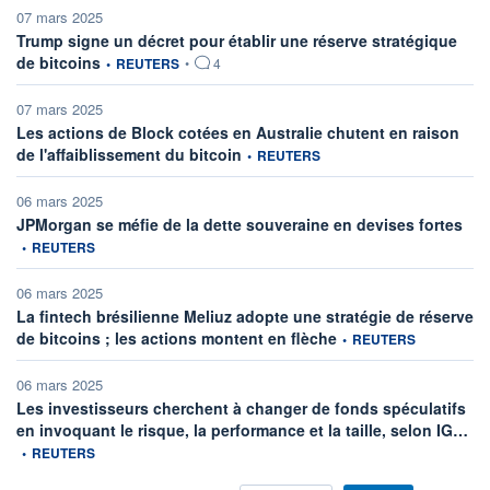
07 mars 2025
Trump signe un décret pour établir une réserve stratégique
information fournie par
de bitcoins
•
REUTERS
•
4
07 mars 2025
Les actions de Block cotées en Australie chutent en raison
information fournie par
de l'affaiblissement du bitcoin
•
REUTERS
06 mars 2025
info
JPMorgan se méfie de la dette souveraine en devises fortes
•
REUTERS
06 mars 2025
La fintech brésilienne Meliuz adopte une stratégie de réserve
information fournie par
de bitcoins ; les actions montent en flèche
•
REUTERS
06 mars 2025
Les investisseurs cherchent à changer de fonds spéculatifs
inf
en invoquant le risque, la performance et la taille, selon IG…
•
REUTERS