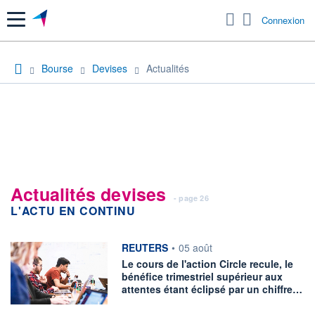
Menu
Connexion
Bourse
Devises
Actualités
Actualités devises
- page 26
L'ACTU EN CONTINU
information fournie par
REUTERS
•
05 août
Le cours de l'action Circle recule, le
bénéfice trimestriel supérieur aux
attentes étant éclipsé par un chiffre…