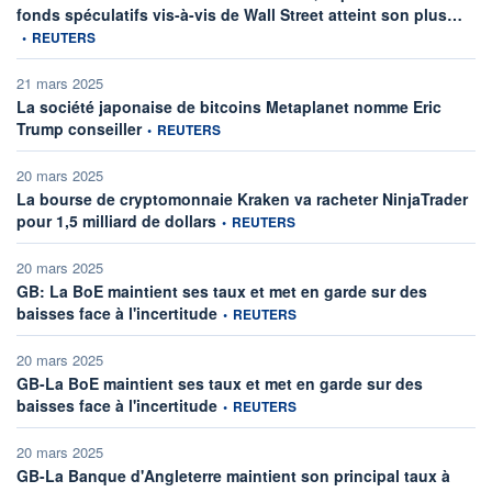
infor
fonds spéculatifs vis-à-vis de Wall Street atteint son plus…
•
REUTERS
21 mars 2025
La société japonaise de bitcoins Metaplanet nomme Eric
information fournie par
Trump conseiller
•
REUTERS
20 mars 2025
La bourse de cryptomonnaie Kraken va racheter NinjaTrader
information fournie par
pour 1,5 milliard de dollars
•
REUTERS
20 mars 2025
GB: La BoE maintient ses taux et met en garde sur des
information fournie par
baisses face à l'incertitude
•
REUTERS
20 mars 2025
GB-La BoE maintient ses taux et met en garde sur des
information fournie par
baisses face à l'incertitude
•
REUTERS
20 mars 2025
GB-La Banque d'Angleterre maintient son principal taux à