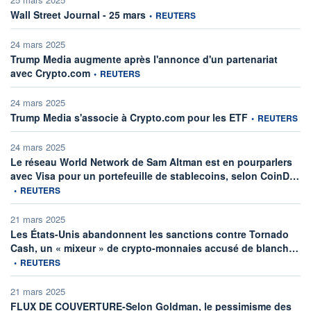
information fournie par
Wall Street Journal - 25 mars
•
REUTERS
24 mars 2025
Trump Media augmente après l'annonce d'un partenariat
information fournie par
avec Crypto.com
•
REUTERS
24 mars 2025
information fourn
Trump Media s'associe à Crypto.com pour les ETF
•
REUTERS
24 mars 2025
Le réseau World Network de Sam Altman est en pourparlers
inf
avec Visa pour un portefeuille de stablecoins, selon CoinD…
•
REUTERS
21 mars 2025
Les États-Unis abandonnent les sanctions contre Tornado
inf
Cash, un « mixeur » de crypto-monnaies accusé de blanch…
•
REUTERS
21 mars 2025
FLUX DE COUVERTURE-Selon Goldman, le pessimisme des