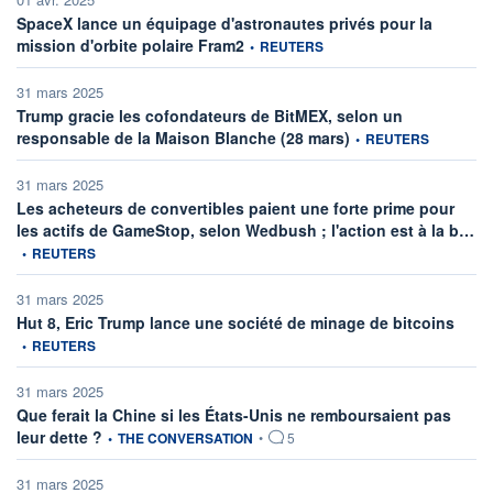
SpaceX lance un équipage d'astronautes privés pour la
information fournie par
mission d'orbite polaire Fram2
•
REUTERS
31 mars 2025
Trump gracie les cofondateurs de BitMEX, selon un
information fournie par
responsable de la Maison Blanche (28 mars)
•
REUTERS
31 mars 2025
Les acheteurs de convertibles paient une forte prime pour
inf
les actifs de GameStop, selon Wedbush ; l'action est à la b…
•
REUTERS
31 mars 2025
inform
Hut 8, Eric Trump lance une société de minage de bitcoins
•
REUTERS
31 mars 2025
Que ferait la Chine si les États-Unis ne remboursaient pas
information fournie par
leur dette ?
•
THE CONVERSATION
•
5
31 mars 2025