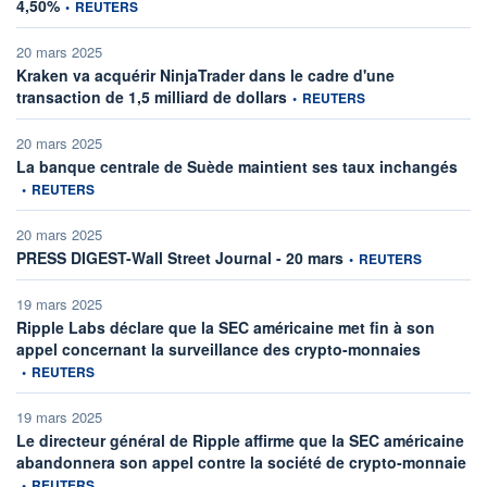
information fournie par
4,50%
•
REUTERS
20 mars 2025
Kraken va acquérir NinjaTrader dans le cadre d'une
information fournie par
transaction de 1,5 milliard de dollars
•
REUTERS
20 mars 2025
infor
La banque centrale de Suède maintient ses taux inchangés
•
REUTERS
20 mars 2025
information fournie par
PRESS DIGEST-Wall Street Journal - 20 mars
•
REUTERS
19 mars 2025
Ripple Labs déclare que la SEC américaine met fin à son
information
appel concernant la surveillance des crypto-monnaies
•
REUTERS
19 mars 2025
Le directeur général de Ripple affirme que la SEC américaine
inf
abandonnera son appel contre la société de crypto-monnaie
•
REUTERS