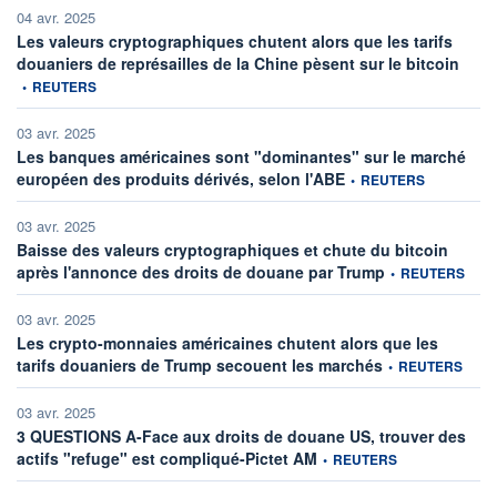
04 avr. 2025
Les valeurs cryptographiques chutent alors que les tarifs
inform
douaniers de représailles de la Chine pèsent sur le bitcoin
•
REUTERS
03 avr. 2025
Les banques américaines sont "dominantes" sur le marché
information fournie par
européen des produits dérivés, selon l'ABE
•
REUTERS
03 avr. 2025
Baisse des valeurs cryptographiques et chute du bitcoin
information fournie
après l'annonce des droits de douane par Trump
•
REUTERS
03 avr. 2025
Les crypto-monnaies américaines chutent alors que les
information fournie
tarifs douaniers de Trump secouent les marchés
•
REUTERS
03 avr. 2025
3 QUESTIONS A-Face aux droits de douane US, trouver des
information fournie par
actifs "refuge" est compliqué-Pictet AM
•
REUTERS