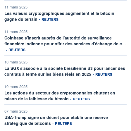
11 mars 2025
Les valeurs cryptographiques augmentent et le bitcoin
information fournie par
gagne du terrain
•
REUTERS
11 mars 2025
Coinbase s'inscrit auprès de l'autorité de surveillance
inf
financière indienne pour offrir des services d'échange de c…
•
REUTERS
10 mars 2025
La SGX s'associe à la société brésilienne B3 pour lancer des
information fournie par
contrats à terme sur les biens réels en 2025
•
REUTERS
10 mars 2025
Les actions du secteur des cryptomonnaies chutent en
information fournie par
raison de la faiblesse du bitcoin
•
REUTERS
07 mars 2025
USA-Trump signe un décret pour établir une réserve
information fournie par
stratégique de bitcoins
•
REUTERS