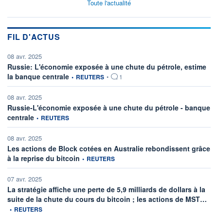
Toute l'actualité
FIL D'ACTUS
08 avr. 2025
Russie: L'économie exposée à une chute du pétrole, estime
information fournie par
la banque centrale
•
REUTERS
•
1
08 avr. 2025
Russie-L'économie exposée à une chute du pétrole - banque
information fournie par
centrale
•
REUTERS
08 avr. 2025
Les actions de Block cotées en Australie rebondissent grâce
information fournie par
à la reprise du bitcoin
•
REUTERS
07 avr. 2025
La stratégie affiche une perte de 5,9 milliards de dollars à la
info
suite de la chute du cours du bitcoin ; les actions de MST…
•
REUTERS