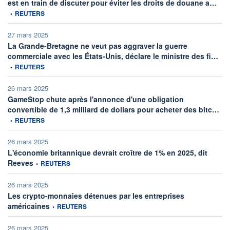
infor
est en train de discuter pour éviter les droits de douane a…
•
REUTERS
27 mars 2025
La Grande-Bretagne ne veut pas aggraver la guerre
info
commerciale avec les États-Unis, déclare le ministre des fi…
•
REUTERS
26 mars 2025
GameStop chute après l'annonce d'une obligation
info
convertible de 1,3 milliard de dollars pour acheter des bitc…
•
REUTERS
26 mars 2025
L'économie britannique devrait croître de 1% en 2025, dit
information fournie par
Reeves
•
REUTERS
26 mars 2025
Les crypto-monnaies détenues par les entreprises
information fournie par
américaines
•
REUTERS
26 mars 2025