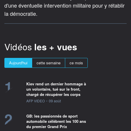
d'une éventuelle intervention militaire pour y rétablir
la démocratie.
Vidéos
les + vues
Aujourd'hui
cette semaine
ce mois
1
Kiev rend un dernier hommage à
un volontaire, tué sur le front,
chargé de récupérer les corps
information fournie par
AFP VIDEO
•
09 août
2
GB: les passionnés de sport
automobile célèbrent les 100 ans
du premier Grand Prix