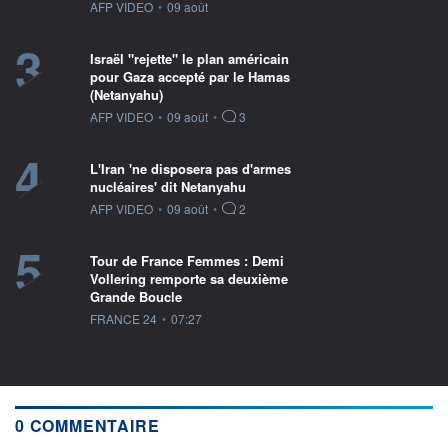
information fournie par
AFP VIDEO
•
09 août
3
Israël "rejette" le plan américain
pour Gaza accepté par le Hamas
(Netanyahu)
information fournie par
AFP VIDEO
•
09 août
•
3
4
L'Iran 'ne disposera pas d'armes
nucléaires' dit Netanyahu
information fournie par
AFP VIDEO
•
09 août
•
2
5
Tour de France Femmes : Demi
Vollering remporte sa deuxième
Grande Boucle
information fournie par
FRANCE 24
•
07:27
0 COMMENTAIRE