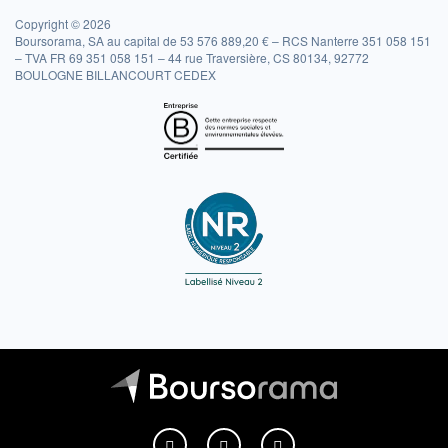
Copyright © 2026
Boursorama, SA au capital de 53 576 889,20 € – RCS Nanterre 351 058 151
– TVA FR 69 351 058 151 – 44 rue Traversière, CS 80134, 92772
BOULOGNE BILLANCOURT CEDEX
Boursorama sur Facebook
Boursorama sur X
Boursorama sur Youtu