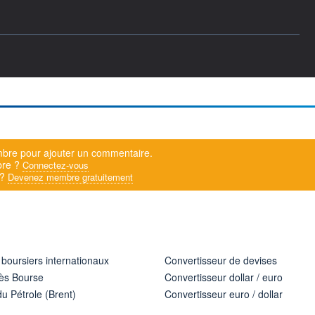
bre pour ajouter un commentaire.
bre ?
Connectez-vous
 ?
Devenez membre gratuitement
 boursiers internationaux
Convertisseur de devises
ès Bourse
Convertisseur dollar / euro
u Pétrole (Brent)
Convertisseur euro / dollar