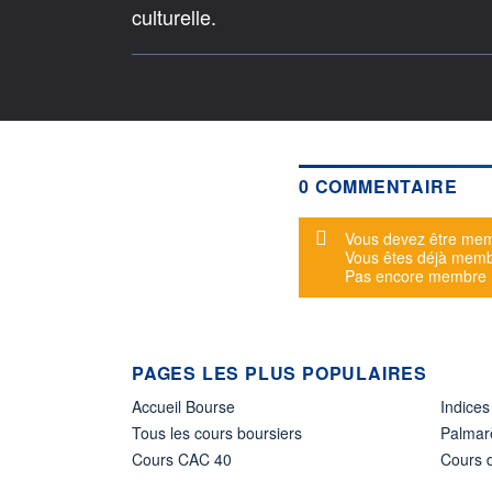
culturelle.
0 COMMENTAIRE
Message d'alerte
Vous devez être mem
Vous êtes déjà mem
Pas encore membre
PAGES LES PLUS POPULAIRES
Accueil Bourse
Indices
Tous les cours boursiers
Palmar
Cours CAC 40
Cours d