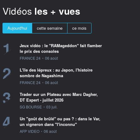
Vidéos
les + vues
Aujourd'hui
cette semaine
ce mois
1
Jeux vidéo : le "RAMageddon" fait flamber
le prix des consoles
information fournie par
FRANCE 24
•
06 août
2
L'île des lépreux : au Japon, l'histoire
sombre de Nagashima
information fournie par
FRANCE 24
•
06 août
3
Trader sur un Plateau avec Marc Dagher,
DT Expert - juillet 2026
information fournie par
SG BOURSE
•
03 juil.
4
Un "goût de brûlé" ou pas ? : dans le Var,
un vigneron dans "l'inconnu"
information fournie par
AFP VIDEO
•
06 août