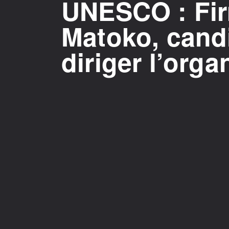
UNESCO : Fi
Matoko, candi
diriger l’org