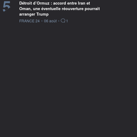
5
Détroit d’Ormuz : accord entre Iran et
Oman, une éventuelle réouverture pourrait
arranger Trump
information fournie par
FRANCE 24
•
06 août
•
1