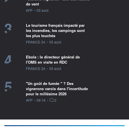
de vent
information fournie par
AFP
•
03 août
3
Le tourisme français impacté par
les incendies, les campings sont
les plus touchés
information fournie par
FRANCE 24
•
05 août
4
Ebola : le directeur général de
l'OMS en visite en RDC
information fournie par
FRANCE 24
•
05 août
5
"Un goût de fumée " ? Des
vignerons varois dans l'incertitude
pour le millésime 2026
information fournie par
AFP
•
09:16
•
2