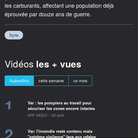
les carburants, affectant une population déjà
éprouvée par douze ans de guerre.
Syrie
Vidéos
les + vues
Aujourd'hui
cette semaine
ce mois
1
Var : les pompiers au travail pour
sécuriser les zones encore intactes
information fournie par
AFP VIDEO
•
03 août
2
Var: l'incendie reste contenu mais
"extrême vigilance" face aux rafales