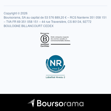
Copyright © 2026
Boursorama, SA au capital de 53 576 889,20 € – RCS Nanterre 351 058 151
– TVA FR 69 351 058 151 – 44 rue Traversière, CS 80134, 92772
BOULOGNE BILLANCOURT CEDEX