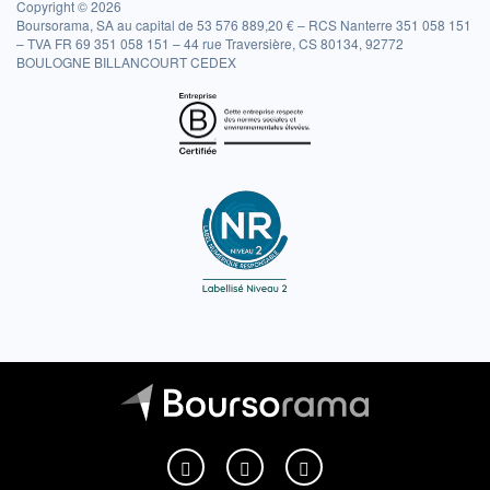
Copyright © 2026
Boursorama, SA au capital de 53 576 889,20 € – RCS Nanterre 351 058 151
– TVA FR 69 351 058 151 – 44 rue Traversière, CS 80134, 92772
BOULOGNE BILLANCOURT CEDEX
Boursorama sur Facebook
Boursorama sur X
Boursorama sur Youtu