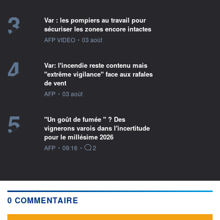
3
Var : les pompiers au travail pour
sécuriser les zones encore intactes
information fournie par
AFP VIDEO
•
03 août
4
Var: l'incendie reste contenu mais
"extrême vigilance" face aux rafales
de vent
information fournie par
AFP
•
03 août
5
"Un goût de fumée " ? Des
vignerons varois dans l'incertitude
pour le millésime 2026
information fournie par
AFP
•
09:16
•
2
0 COMMENTAIRE