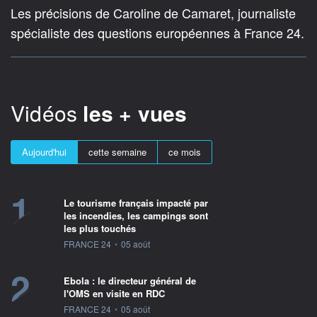
Les précisions de Caroline de Camaret, journaliste
spécialiste des questions européennes à France 24.
Vidéos
les + vues
Aujourd'hui
cette semaine
ce mois
1
Le tourisme français impacté par
les incendies, les campings sont
les plus touchés
information fournie par
FRANCE 24
•
05 août
2
Ebola : le directeur général de
l'OMS en visite en RDC
information fournie par
FRANCE 24
•
05 août