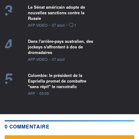
3
Le Sénat américain adopte de
nouvelles sanctions contre la
Russie
information fournie par
AFP VIDEO
•
07 août
•
1
4
Dans l'arrière-pays australien, des
jockeys s'affrontent à dos de
dromadaires
information fournie par
AFP VIDEO
•
07 août
5
Colombie: le président de la
Espriella promet de combattre
"sans répit" le narcotrafic
information fournie par
AFP
•
05:05
0 COMMENTAIRE