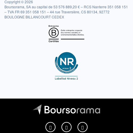
Copyright © 2026
Boursorama, SA au capital de 53 576 889,20 € – RCS Nanterre 351 058 151
– TVA FR 69 351 058 151 – 44 rue Traversière, CS 80134, 92772
BOULOGNE BILLANCOURT CEDEX
Boursorama sur Facebook
Boursorama sur X
Boursorama sur Youtu