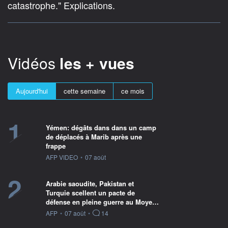
catastrophe." Explications.
Vidéos
les + vues
Aujourd'hui
cette semaine
ce mois
1
Yémen: dégâts dans dans un camp
de déplacés à Marib après une
frappe
information fournie par
AFP VIDEO
•
07 août
2
Arabie saoudite, Pakistan et
Turquie scellent un pacte de
défense en pleine guerre au Moye…
information fournie par
AFP
•
07 août
•
14