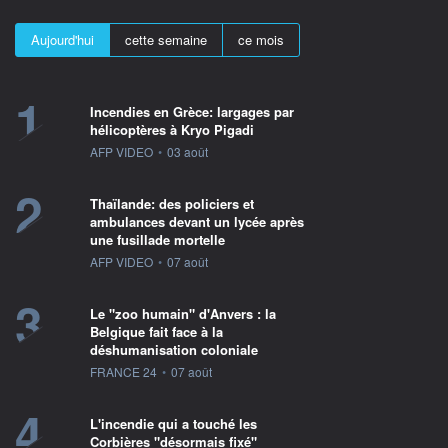
Aujourd'hui
cette semaine
ce mois
1
Incendies en Grèce: largages par
hélicoptères à Kryo Pigadi
information fournie par
AFP VIDEO
•
03 août
2
Thaïlande: des policiers et
ambulances devant un lycée après
une fusillade mortelle
information fournie par
AFP VIDEO
•
07 août
3
Le "zoo humain" d'Anvers : la
Belgique fait face à la
déshumanisation coloniale
information fournie par
FRANCE 24
•
07 août
4
L'incendie qui a touché les
Corbières "désormais fixé"