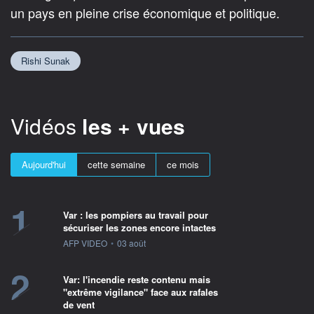
un pays en pleine crise économique et politique.
Rishi Sunak
Vidéos
les + vues
Aujourd'hui
cette semaine
ce mois
1
Var : les pompiers au travail pour
sécuriser les zones encore intactes
information fournie par
AFP VIDEO
•
03 août
2
Var: l'incendie reste contenu mais
"extrême vigilance" face aux rafales
de vent