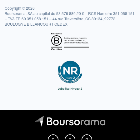
Copyright © 2026
Boursorama, SA au capital de 53 576 889,20 € – RCS Nanterre 351 058 151
– TVA FR 69 351 058 151 – 44 rue Traversière, CS 80134, 92772
BOULOGNE BILLANCOURT CEDEX
Boursorama sur Facebook
Boursorama sur X
Boursorama sur Youtu