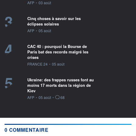
information fournie par
AFP
•
03 août
3
Cinq choses à savoir sur les
éclipses solaires
information fournie par
AFP
•
05 août
4
CAC 40 : pourquoi la Bourse de
Paris bat des records malgré les
crises
information fournie par
FRANCE 24
•
05 août
5
Ukraine: des frappes russes font au
moins 17 morts dans la région de
Kiev
information fournie par
AFP
•
05 août
•
68
0 COMMENTAIRE