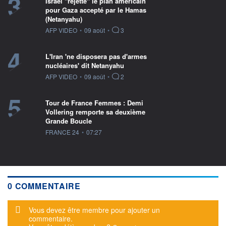
3
Israël "rejette" le plan américain
pour Gaza accepté par le Hamas
(Netanyahu)
information fournie par
AFP VIDEO
•
09 août
•
3
4
L'Iran 'ne disposera pas d'armes
nucléaires' dit Netanyahu
information fournie par
AFP VIDEO
•
09 août
•
2
5
Tour de France Femmes : Demi
Vollering remporte sa deuxième
Grande Boucle
information fournie par
FRANCE 24
•
07:27
0 COMMENTAIRE
Message d'alerte
Vous devez être membre pour ajouter un
commentaire.