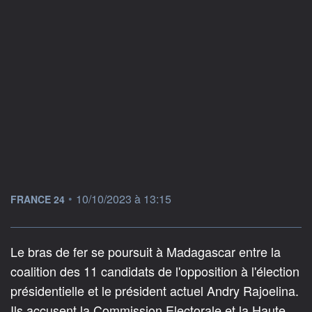
information fournie par
•
10/10/2023 à 13:15
FRANCE 24
Le bras de fer se poursuit à Madagascar entre la
coalition des 11 candidats de l'opposition à l'élection
présidentielle et le président actuel Andry Rajoelina.
Ils accusent la Commission Electorale et la Haute