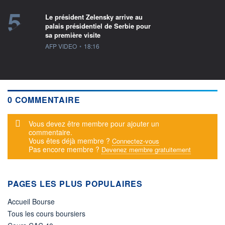
5
Le président Zelensky arrive au
palais présidentiel de Serbie pour
sa première visite
information fournie par
AFP VIDEO
•
18:16
0 COMMENTAIRE
Message d'alerte
Vous devez être membre pour ajouter un
commentaire.
Vous êtes déjà membre ?
Connectez-vous
Pas encore membre ?
Devenez membre gratuitement
PAGES LES PLUS POPULAIRES
Accueil Bourse
Tous les cours boursiers