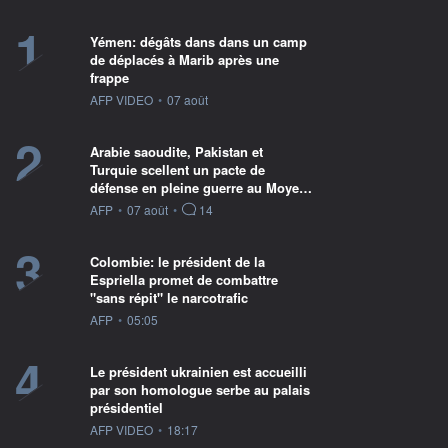
1
Yémen: dégâts dans dans un camp
de déplacés à Marib après une
frappe
information fournie par
AFP VIDEO
•
07 août
2
Arabie saoudite, Pakistan et
Turquie scellent un pacte de
défense en pleine guerre au Moye…
information fournie par
AFP
•
07 août
•
14
3
Colombie: le président de la
Espriella promet de combattre
"sans répit" le narcotrafic
information fournie par
AFP
•
05:05
4
Le président ukrainien est accueilli
par son homologue serbe au palais
présidentiel
information fournie par
AFP VIDEO
•
18:17