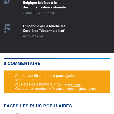
4
Belgique fait face à la
déshumanisation coloniale
information fournie par
FRANCE 24
•
07 août
5
L'incendie qui a touché les
Corbières "désormais fixé"
information fournie par
AFP
•
07 août
0 COMMENTAIRE
Message d'alerte
Vous devez être membre pour ajouter un
commentaire.
Vous êtes déjà membre ?
Connectez-vous
Pas encore membre ?
Devenez membre gratuitement
PAGES LES PLUS POPULAIRES