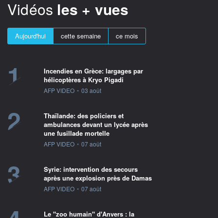
Vidéos
les + vues
Aujourd'hui
cette semaine
ce mois
1
Incendies en Grèce: largages par
hélicoptères à Kryo Pigadi
information fournie par
AFP VIDEO
•
03 août
2
Thaïlande: des policiers et
ambulances devant un lycée après
une fusillade mortelle
information fournie par
AFP VIDEO
•
07 août
3
Syrie: intervention des secours
après une explosion près de Damas
information fournie par
AFP VIDEO
•
07 août
Le "zoo humain" d'Anvers : la