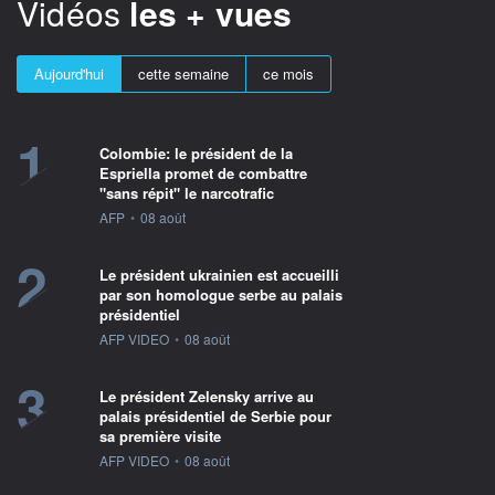
Vidéos
les + vues
Aujourd'hui
cette semaine
ce mois
1
Colombie: le président de la
Espriella promet de combattre
"sans répit" le narcotrafic
information fournie par
AFP
•
08 août
2
Le président ukrainien est accueilli
par son homologue serbe au palais
présidentiel
information fournie par
AFP VIDEO
•
08 août
3
Le président Zelensky arrive au
palais présidentiel de Serbie pour
sa première visite
information fournie par
AFP VIDEO
•
08 août