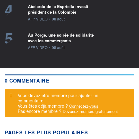
4
Abelardo de la Espriella investi
président de la Colombie
information fournie par
AFP VIDEO
•
08 août
5
Au Porge, une soirée de solidarité
avec les commerçants
information fournie par
AFP VIDEO
•
08 août
0 COMMENTAIRE
Message d'alerte
Vous devez être membre pour ajouter un
commentaire.
Vous êtes déjà membre ?
Connectez-vous
Pas encore membre ?
Devenez membre gratuitement
PAGES LES PLUS POPULAIRES