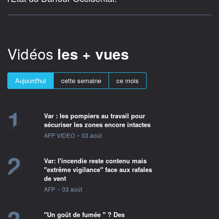
Vidéos
les + vues
Aujourd'hui
cette semaine
ce mois
1
Var : les pompiers au travail pour
sécuriser les zones encore intactes
information fournie par
AFP VIDEO
•
03 août
2
Var: l'incendie reste contenu mais
"extrême vigilance" face aux rafales
de vent
information fournie par
AFP
•
03 août
"Un goût de fumée " ? Des