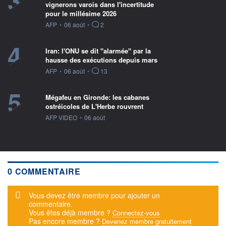
3
vignerons varois dans l'incertitude
pour le millésime 2026
information fournie par
AFP
•
06 août
•
2
4
Iran: l'ONU se dit "alarmée" par la
hausse des exécutions depuis mars
information fournie par
AFP
•
06 août
•
13
5
Mégafeu en Gironde: les cabanes
ostréicoles de L'Herbe rouvrent
information fournie par
AFP VIDEO
•
06 août
0 COMMENTAIRE
Message d'alerte
Vous devez être membre pour ajouter un
commentaire.
Vous êtes déjà membre ?
Connectez-vous
Pas encore membre ?
Devenez membre gratuitement