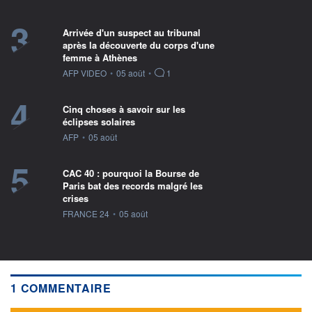
3
Arrivée d'un suspect au tribunal
après la découverte du corps d'une
femme à Athènes
information fournie par
AFP VIDEO
•
05 août
•
1
4
Cinq choses à savoir sur les
éclipses solaires
information fournie par
AFP
•
05 août
5
CAC 40 : pourquoi la Bourse de
Paris bat des records malgré les
crises
information fournie par
FRANCE 24
•
05 août
1 COMMENTAIRE