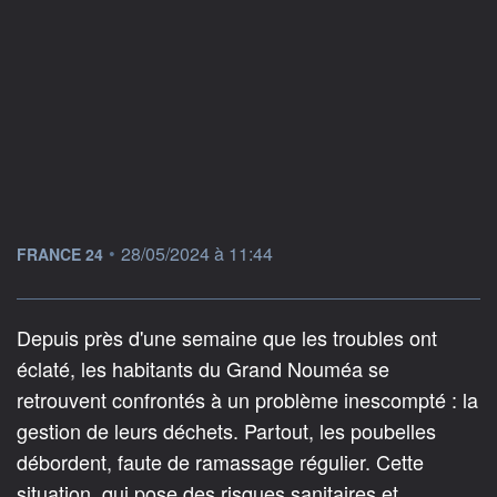
information fournie par
•
28/05/2024 à 11:44
FRANCE 24
Depuis près d'une semaine que les troubles ont
éclaté, les habitants du Grand Nouméa se
retrouvent confrontés à un problème inescompté : la
gestion de leurs déchets. Partout, les poubelles
débordent, faute de ramassage régulier. Cette
situation, qui pose des risques sanitaires et