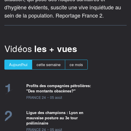
d'hygiène évidents, suscite une vive inquiétude au
sein de la population. Reportage France 2.
Vidéos
les + vues
Aujourd'hui
cette semaine
ce mois
1
Profits des compagnies pétrolières:
"Des montants obscènes?"
information fournie par
FRANCE 24
•
05 août
2
Ligue des champions : Lyon en
mauvaise posture au 3e tour
préliminaire
information fournie par
FRANCE 24
•
05 août