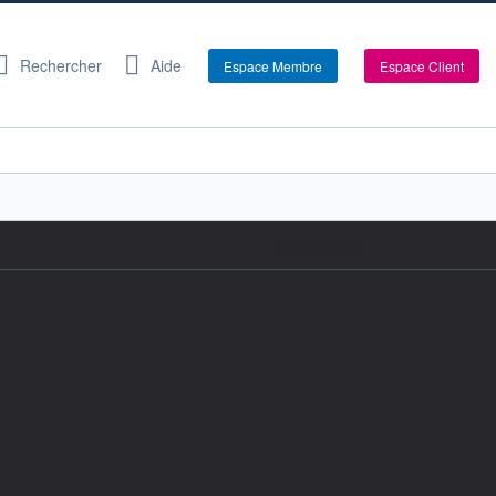
Rechercher
Aide
Espace Membre
Espace Client