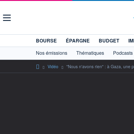
Menu
BOURSE
ÉPARGNE
BUDGET
IM
Nos émissions
Thématiques
Podcasts
Vidéo
"Nous n'avons rien" : à Gaza, une p