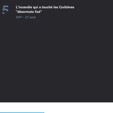
5
L'incendie qui a touché les Corbières
"désormais fixé"
information fournie par
AFP
•
07 août