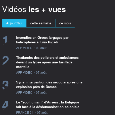
Vidéos
les + vues
Aujourd'hui
cette semaine
ce mois
1
Incendies en Grèce: largages par
hélicoptères à Kryo Pigadi
information fournie par
AFP VIDEO
•
03 août
2
Thaïlande: des policiers et ambulances
devant un lycée après une fusillade
mortelle
information fournie par
AFP VIDEO
•
07 août
3
Syrie: intervention des secours après une
explosion près de Damas
information fournie par
AFP VIDEO
•
07 août
4
Le "zoo humain" d'Anvers : la Belgique
fait face à la déshumanisation coloniale
information fournie par
FRANCE 24
•
07 août