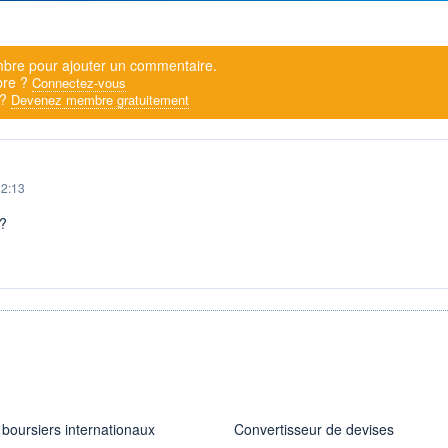
bre pour ajouter un commentaire.
bre ?
Connectez-vous
 ?
Devenez membre gratuitement
12:13
 ?
 boursiers internationaux
Convertisseur de devises