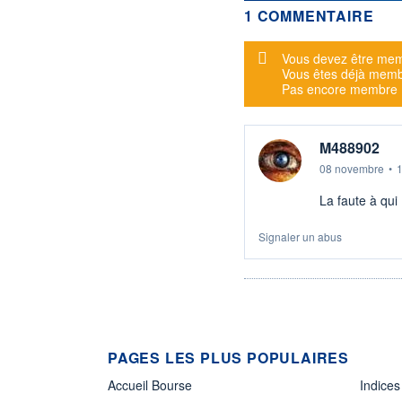
1 COMMENTAIRE
Message d'alerte
Vous devez être mem
Vous êtes déjà mem
Pas encore membre
M488902
08 novembre
•
La faute à qui
Signaler un abus
PAGES LES PLUS POPULAIRES
Accueil Bourse
Indices