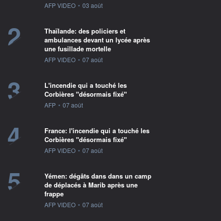
information fournie par
AFP VIDEO
•
03 août
2
Thaïlande: des policiers et
ambulances devant un lycée après
une fusillade mortelle
information fournie par
AFP VIDEO
•
07 août
3
L'incendie qui a touché les
Corbières "désormais fixé"
information fournie par
AFP
•
07 août
4
France: l'incendie qui a touché les
Corbières "désormais fixé"
information fournie par
AFP VIDEO
•
07 août
5
Yémen: dégâts dans dans un camp
de déplacés à Marib après une
frappe
information fournie par
AFP VIDEO
•
07 août