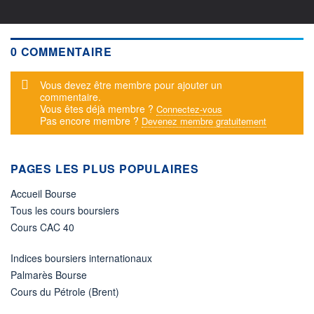
0 COMMENTAIRE
Message d'alerte
Vous devez être membre pour ajouter un
commentaire.
Vous êtes déjà membre ?
Connectez-vous
Pas encore membre ?
Devenez membre gratuitement
PAGES LES PLUS POPULAIRES
Accueil Bourse
Tous les cours boursiers
Cours CAC 40
Indices boursiers internationaux
Palmarès Bourse
Cours du Pétrole (Brent)