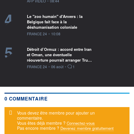
information fournie par
AFP VIDEO
•
08:44
4
Le "zoo humain" d'Anvers : la
Belgique fait face à la
déshumanisation coloniale
information fournie par
FRANCE 24
•
10:08
5
Détroit d’Ormuz : accord entre Iran
et Oman, une éventuelle
réouverture pourrait arranger Tru…
information fournie par
FRANCE 24
•
06 août
•
1
0 COMMENTAIRE
Message d'alerte
Vous devez être membre pour ajouter un
commentaire.
Vous êtes déjà membre ?
Connectez-vous
Pas encore membre ?
Devenez membre gratuitement