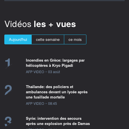
Vidéos
les + vues
Aujourd'hui
cette semaine
ce mois
1
Incendies en Grèce: largages par
hélicoptères à Kryo Pigadi
information fournie par
AFP VIDEO
•
03 août
2
Thaïlande: des policiers et
ambulances devant un lycée après
une fusillade mortelle
information fournie par
AFP VIDEO
•
08:45
3
Syrie: intervention des secours
après une explosion près de Damas