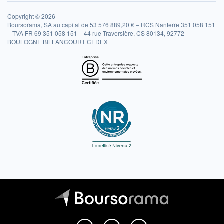
Copyright © 2026
Boursorama, SA au capital de 53 576 889,20 € – RCS Nanterre 351 058 151
– TVA FR 69 351 058 151 – 44 rue Traversière, CS 80134, 92772
BOULOGNE BILLANCOURT CEDEX