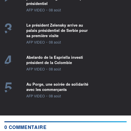
présidentiel
information fournie par
AFP VIDEO
•
08 août
3
Le président Zelensky arrive au
palais présidentiel de Serbie pour
sa première visite
information fournie par
AFP VIDEO
•
08 août
4
Abelardo de la Espriella investi
président de la Colombie
information fournie par
AFP VIDEO
•
08 août
5
Au Porge, une soirée de solidarité
avec les commerçants
information fournie par
AFP VIDEO
•
08 août
0 COMMENTAIRE