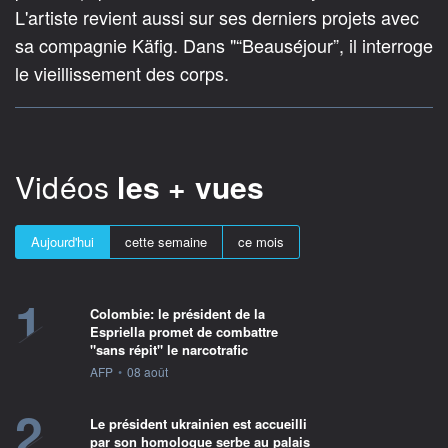
L'artiste revient aussi sur ses derniers projets avec
sa compagnie Käfig. Dans "“Beauséjour”, il interroge
le vieillissement des corps.
Vidéos
les + vues
Aujourd'hui
cette semaine
ce mois
1
Colombie: le président de la
Espriella promet de combattre
"sans répit" le narcotrafic
information fournie par
AFP
•
08 août
2
Le président ukrainien est accueilli
par son homologue serbe au palais