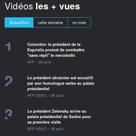
Vidéos
les + vues
Aujourd'hui
cette semaine
ce mois
1
Colombie: le président de la
Espriella promet de combattre
"sans répit" le narcotrafic
information fournie par
AFP
•
08 août
2
Le président ukrainien est accueilli
par son homologue serbe au palais
présidentiel
information fournie par
AFP VIDEO
•
08 août
3
Le président Zelensky arrive au
palais présidentiel de Serbie pour
sa première visite
information fournie par
AFP VIDEO
•
08 août