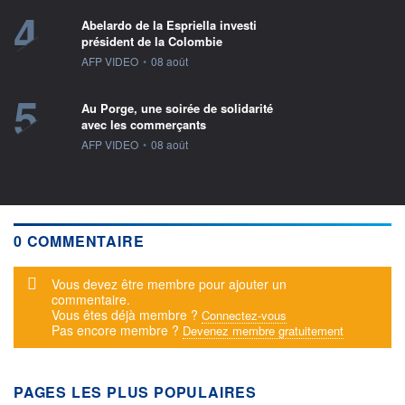
4
Abelardo de la Espriella investi
président de la Colombie
information fournie par
AFP VIDEO
•
08 août
5
Au Porge, une soirée de solidarité
avec les commerçants
information fournie par
AFP VIDEO
•
08 août
0 COMMENTAIRE
Message d'alerte
Vous devez être membre pour ajouter un
commentaire.
Vous êtes déjà membre ?
Connectez-vous
Pas encore membre ?
Devenez membre gratuitement
PAGES LES PLUS POPULAIRES