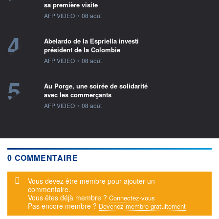
sa première visite
information fournie par
AFP VIDEO
•
08 août
4
Abelardo de la Espriella investi
président de la Colombie
information fournie par
AFP VIDEO
•
08 août
5
Au Porge, une soirée de solidarité
avec les commerçants
information fournie par
AFP VIDEO
•
08 août
0 COMMENTAIRE
Message d'alerte
Vous devez être membre pour ajouter un
commentaire.
Vous êtes déjà membre ?
Connectez-vous
Pas encore membre ?
Devenez membre gratuitement