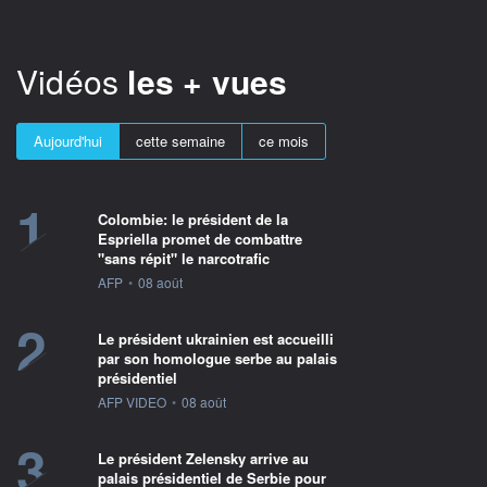
Vidéos
les + vues
Aujourd'hui
cette semaine
ce mois
1
Colombie: le président de la
Espriella promet de combattre
"sans répit" le narcotrafic
information fournie par
AFP
•
08 août
2
Le président ukrainien est accueilli
par son homologue serbe au palais
présidentiel
information fournie par
AFP VIDEO
•
08 août
3
Le président Zelensky arrive au
palais présidentiel de Serbie pour