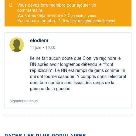
Message d'alerte
Vous devez être membre pour ajouter un
commentaire.
Vous êtes déjà membre ?
Connectez-vous
Pas encore membre ?
Devenez membre gratuitement
elodiem
11 juin
•
10:38
Ile ne fait aucun doute que Ciotti va rejoindre le
RN après avoir longtemps défendu le "front
républicain". Le RN est rempli de gens comme lui
qui ont tourné casaque. Y compris dans l'électorat
dont bon nombre sont issus des rangs de la
gauche de la gauche.
Signaler un abus
PAGES LES PLUS POPULAIRES