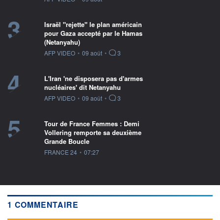
3
Israël "rejette" le plan américain
pour Gaza accepté par le Hamas
(Netanyahu)
information fournie par
AFP VIDEO
•
09 août
•
3
4
L'Iran 'ne disposera pas d'armes
nucléaires' dit Netanyahu
information fournie par
AFP VIDEO
•
09 août
•
3
5
Tour de France Femmes : Demi
Vollering remporte sa deuxième
Grande Boucle
information fournie par
FRANCE 24
•
07:27
1 COMMENTAIRE