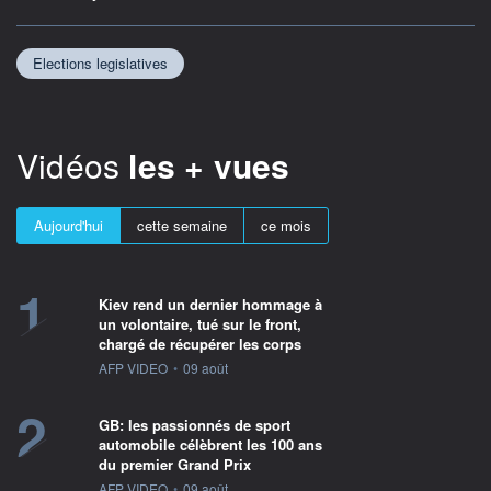
Elections legislatives
Vidéos
les + vues
Aujourd'hui
cette semaine
ce mois
1
Kiev rend un dernier hommage à
un volontaire, tué sur le front,
chargé de récupérer les corps
information fournie par
AFP VIDEO
•
09 août
2
GB: les passionnés de sport
automobile célèbrent les 100 ans
du premier Grand Prix
information fournie par
AFP VIDEO
•
09 août