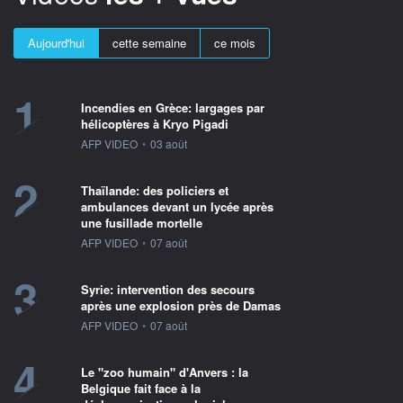
Aujourd'hui
cette semaine
ce mois
1
Incendies en Grèce: largages par
hélicoptères à Kryo Pigadi
information fournie par
AFP VIDEO
•
03 août
2
Thaïlande: des policiers et
ambulances devant un lycée après
une fusillade mortelle
information fournie par
AFP VIDEO
•
07 août
3
Syrie: intervention des secours
après une explosion près de Damas
information fournie par
AFP VIDEO
•
07 août
4
Le "zoo humain" d'Anvers : la
Belgique fait face à la